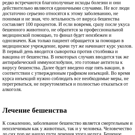
редко встречаются благополучные исходы болезни и они
действительно являются единичными случаями. Не все люди
достаточно серьезно относятся к этому заболеванию, не
понимая и не зная, что летальность от вируса бешенства
составляет 100 процентов. И если вовремя, сразу после укуса
бешенного животного, не обратится за профессиональной
медицинской помощью, то финал будет неизбежен и
однозначен. Как только пациент обращается за помощью в
медицинское учреждение, врачи тут же начинают курс уколов.
В первый день вводится сыворотка против столбняка и
вакцина от бешенства. В некоторых случаях вводится так же
антирабический иммуноглобулин, это готовые антитела к
вирусу бешенства. Далее будет введено еще пять вакцин, в
соответствии с утвержденным графиком инъекций. Во время
курса инъекций нужно соблюдать все необходимые меры, не
перегреваться, не переутомляться и полностью отказаться от
алкоголя.
Лечение бешенства
К сожалению, заболевание бешенство является смертельным и
неизлечимым как у животных, так и у человека. Человечество
до сих пор не нашло пути лечения этого недуга. Бешеное