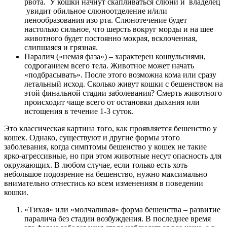
рвота. У кошки начнут скапливаться слюни и владелец
увидит обильное слюноотделение и/или
пенообразования изо рта. Слюнотечение будет
настолько сильное, что шерсть вокруг морды и на шее
животного будет постоянно мокрая, всклоченная,
слипшаяся и грязная.
Паралич («немая фаза») – характерен конвульсиями,
содроганием всего тела. Животное может начать
«подбрасывать». После этого возможна кома или сразу
летальный исход. Сколько живут кошки с бешенством на
этой финальной стадии заболевания? Смерть животного
происходит чаще всего от остановки дыхания или
истощения в течение 1-3 суток.
Это классическая картина того, как проявляется бешенство у
кошек. Однако, существуют и другие формы этого
заболевания, когда симптомы бешенство у кошек не такие
ярко-агрессивные, но при этом животные несут опасность для
окружающих. В любом случае, если только есть хоть
небольшое подозрение на бешенство, нужно максимально
внимательно отнестись ко всем изменениям в поведении
кошки.
«Тихая» или «молчаливая» форма бешенства – развитие
паралича без стадии возбуждения. В последнее время