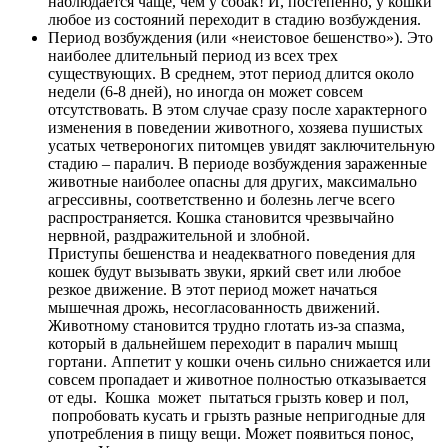
наблюдается чаще, чем у собак! И, постепенно, у кошки
любое из состояний переходит в стадию возбуждения.
Период возбуждения (или «неистовое бешенство»). Это
наиболее длительный период из всех трех
существующих. В среднем, этот период длится около
недели (6-8 дней), но иногда он может совсем
отсутствовать. В этом случае сразу после характерного
изменения в поведении животного, хозяева пушистых
усатых четвероногих питомцев увидят заключительную
стадию – паралич. В периоде возбуждения зараженные
животные наиболее опасны для других, максимально
агрессивны, соответственно и болезнь легче всего
распространяется. Кошка становится чрезвычайно
нервной, раздражительной и злобной.
Приступы бешенства и неадекватного поведения для
кошек будут вызывать звуки, яркий свет или любое
резкое движение. В этот период может начаться
мышечная дрожь, несогласованность движений.
Животному становится трудно глотать из-за спазма,
который в дальнейшем переходит в паралич мышц
гортани. Аппетит у кошки очень сильно снижается или
совсем пропадает и животное полностью отказывается
от еды. Кошка может пытаться грызть ковер и пол,
попробовать кусать и грызть разные непригодные для
употребления в пищу вещи. Может появиться понос,