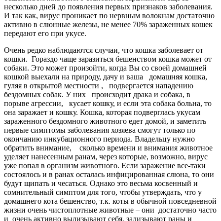
несколько дней до появления первых признаков заболевания.
И так как, вирус проникает по нервным волокнам достаточно
активно в слюнные железы, не менее 70% зараженных кошек
передают его при укусе.
Очень редко наблюдаются случаи, что кошка заболевает от
кошки. Гораздо чаще заразиться бешенством кошка может от
собаки. Это может произойти, когда Вы со своей домашней
кошкой выехали на природу, дачу и ваша домашняя кошка,
гуляя в открытой местности , подвергается нападению
бездомных собак. У них происходит драка и собака, в
порыве агрессии, кусает кошку, и если эта собака больна, то
она заражает и кошку. Кошка, которая подверглась укусам
зараженного бездомного животного едет домой, и заметить
первые симптомы заболевания хозяева смогут только по
окончанию инкубационного периода. Владельцу нужно
обратить внимание, сколько времени и внимания животное
уделяет нанесенным ранам, через которые, возможно, вирус
уже попал в организм животного. Если заражение все-таки
состоялось и в ранах осталась инфицированная слюна, то они
будут щипать и чесаться. Однако это весьма косвенный и
сомнительный симптом для того, чтобы утверждать, что у
домашнего кота бешенство, т.к. коты в обычной повседневной
жизни очень чистоплотные животные – они достаточно часто
и очень активно вылизывают себя, зализывают раны и