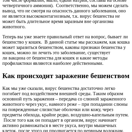
том числе формалин, мыло, едкий натрий, составы на основе
четвертичного аммония). Соответственно, мы можем сделать
вывод, что не смотря на опасность данного заболевания, оно
не является высококонтагиозным, т.к. вирус бешенства не
может быть длительное время заразным вне организма
животного.
Теперь вы уже знаете правильный ответ на вопрос, бывает ли
бешенство у кошек. В данной статье мы расскажем, как кошка
может заразиться бешенством, каковы признаки бешенства у
кошек, можно ли лечить это заболевание, существует
ли вакцина от бешенства для кошек и какие методы
профилактики являются наиболее действенными.
Как происходит заражение бешенством
Как мы уже сказали, вирус бешенства достаточно легко
погибает под воздействием внешней среды. Таким образом
основной путь заражения – передача со слюной зараженного
животного через укус, намного реже – при попадании слюны
на поврежденные слизистые оболочки или кожу, через
предметы обихода, крайне редко, воздушно-капельным путем.
После того как он попадает в организм, вирус начинает
активно размножаться в месте укуса, внутри мышечных
клеток, после этого он продвигается по нервным волокнам,