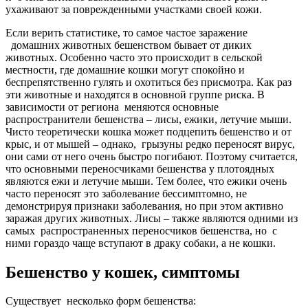
ухаживают за поврежденными участками своей кожи.
Если верить статистике, то самое частое заражение
домашних животных бешенством бывает от диких
животных. Особенно часто это происходит в сельской
местности, где домашние кошки могут спокойно и
беспрепятственно гулять и охотиться без присмотра. Как раз
эти животные и находятся в основной группе риска. В
зависимости от региона меняются основные
распространители бешенства – лисы, ежики, летучие мыши.
Чисто теоретически кошка может подцепить бешенство и от
крыс, и от мышей – однако, грызуны редко переносят вирус,
они сами от него очень быстро погибают. Поэтому считается,
что основными переносчиками бешенства у плотоядных
являются ежи и летучие мыши. Тем более, что ежики очень
часто переносят это заболевание бессимптомно, не
демонстрируя признаки заболевания, но при этом активно
заражая других животных. Лисы – также являются одними из
самых распространенных переносчиков бешенства, но с
ними гораздо чаще вступают в драку собаки, а не кошки.
Бешенство у кошек, симптомы
Существует несколько форм бешенства: