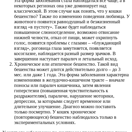
эта форма заболевания стала наблюдаться все чаще, а в
некоторых регионах она уже доминирует над
классической. В этом случае как понять, что у кошки
бешенство? Также по изменению поведения любимца. У
животного появится равнодушный и безжизненный
взгляд «в пустоту». Также будет наблюдаться
повышенное слюноотделение, возможно отвисание
нижней челюсти, отказ от пищи, может охрипнуть
голос, появятся проблемы с глазами – «блуждающий
взгляд», роговица глаза замутняется, появляется
косоглазие, наблюдается разный размер зрачков. В
завершении наступает паралич и летальный исход.
Хроническое или атипичное бешенство. Такой вид
бешенства может длится действительно долго – до 3
мес. или даже 1 года. Эта форма заболевания характерна
изменениями в желудочно-кишечном тракте – вначале
поносы или паралич кишечника, затем явления
гиперстезии (повышенная чувствительность к
раздражителям), параличи, нарушение моторики,
депрессии, за которыми следует временное или
длительное улучшение. Диагноз можно поставить
только посмертно. У кошек хроническое
(повторяющееся) бешенство наблюдалось только в
экспериментальных условиях.