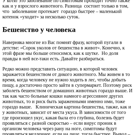
У котят это заболевание по симптомам проходит точно также
как и у взрослого животного. Разница состоит только в том,
что заболевание протекает гораздо быстрее – маленький
котенок «уходит» за несколько суток.
Бешенство у человека
Наверняка многие из Вас помнят фразу, которой пугали в
детстве: «Сорок уколов от бешенства в живот». Конечно, к
этой фразе мы больше относимся, как к шутке. Но доля
правды в ней все-таки есть. Давайте разбираться.
Редко можно представить ситуацию, в которой человек
заражается бешенством от дикого животного. Мы живем в то
время, когда человеку не нужно ходить в лес, чтобы добыть
пищу, а достаточно просто зайти в супермаркет. Поэтому риск
заболеть бешенством от домашних животных гораздо выше. И
так как часто больные кошки намного агрессивнее других
животных, то и риск быть зараженными именно ими, тоже
гораздо выше. Клиническая картина бешенства, также, как и
у животных, зависит от места укуса. В зависимости от того
где произошел укус, какая была его глубина, болезнь будет
проявляться с разной скоростью – если вирус проник в
организм человека через рану на ноге, симптомы будут
проявляться медленнее, если на лице, тогда быстрее. Вывод –