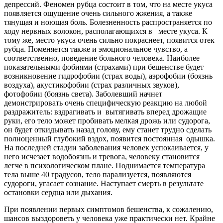
депрессий. Феномен рубца состоит в том, что на месте укуса
появляется ощущение очень сильного жжения, а также
тянущая и ноющая боль. Болезненность распространяется по
ходу нервных волокон, располагающихся в месте укуса. К
тому же, место укуса очень сильно покраснеет, появится отек
рубца. Поменяется также и эмоциональное чувство, а
соответственно, поведение больного человека. Наиболее
показательными фобиями (страхами) при бешенстве будет
возникновение гидрофобии (страх воды), аэрофобии (боязнь
воздуха), акустикофобии (страх различных звуков),
фотофобии (боязнь света). Заболевший начнет
демонстрировать очень специфическую реакцию на любой
раздражитель: вздрагивать и вытягивать вперед дрожащие
руки, его тело может пробивать мелкая дрожь или судорога,
он будет откидывать назад голову, ему станет трудно сделать
полноценный глубокий вздох, появится постоянная одышка.
На последней стадии заболевания человек успокаивается, у
него исчезает водобоязнь и тревога, человеку становится
легче в психологическом плане. Поднимается температура
тела выше 40 градусов, тело парализуется, появляются
судороги, угасает сознание. Наступает смерть в результате
остановки сердца или дыхания.
При появлении первых симптомов бешенства, к сожалению,
шансов выздороветь у человека уже практически нет. Крайне