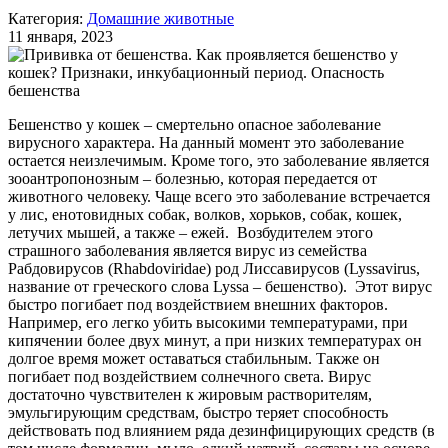
Категория:
Домашние животные
11 января, 2023
Бешенство у кошек – смертельно опасное заболевание
вирусного характера. На данный момент это заболевание
остается неизлечимым. Кроме того, это заболевание является
зооантропонозным – болезнью, которая передается от
животного человеку. Чаще всего это заболевание встречается
у лис, енотовидных собак, волков, хорьков, собак, кошек,
летучих мышей, а также – ежей. Возбудителем этого
страшного заболевания является вирус из семейства
Рабдовирусов (Rhabdoviridae) род Лиссавирусов (Lyssavirus,
название от греческого слова Lyssa – бешенство). Этот вирус
быстро погибает под воздействием внешних факторов.
Например, его легко убить высокими температурами, при
кипячении более двух минут, а при низких температурах он
долгое время может оставаться стабильным. Также он
погибает под воздействием солнечного света. Вирус
достаточно чувствителен к жировым растворителям,
эмульгирующим средствам, быстро теряет способность
действовать под влиянием ряда дезинфицирующих средств (в