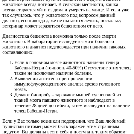
животное всегда погибает. В сельской местности, кошка
всегда старается уйти из дома и умереть на улице. И если уже
так случилось, что у животного под вопросом данный
диагноз, его никогда даже не пытаются лечить, поскольку
ветеринар может заразиться бешенством от него.
Диагностика бешенства возможна только после смерти
животного. В лаборатории исследуется мозг больного
животного и диагноз подтверждается при наличии таковых
составляющих:
Если в головном мозге животного найдены тельца
Бабеши-Негри (точность 40-50%) Отсутствие этих телец
также не исключает наличие болезни.
Выявлении антигена при проведении
иммунофлуоресцентного анализа срезов головного
мозга.
Делают биопробу – заражают мышей суспензией из
тканей мозга павшего животного и наблюдают в
течение 28 дней до гибели, затем исследуют на наличие
телец Бабеши-Негри.
Если у Вас только возникли подозрения, что Ваш любимый
пушистый питомец может быть заражен этим страшным
недугом, Вы должны вести себя и поступать таким образом: