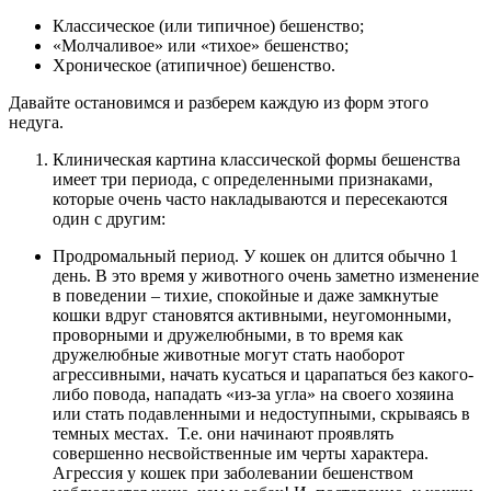
Классическое (или типичное) бешенство;
«Молчаливое» или «тихое» бешенство;
Хроническое (атипичное) бешенство.
Давайте остановимся и разберем каждую из форм этого
недуга.
Клиническая картина классической формы бешенства
имеет три периода, с определенными признаками,
которые очень часто накладываются и пересекаются
один с другим:
Продромальный период. У кошек он длится обычно 1
день. В это время у животного очень заметно изменение
в поведении – тихие, спокойные и даже замкнутые
кошки вдруг становятся активными, неугомонными,
проворными и дружелюбными, в то время как
дружелюбные животные могут стать наоборот
агрессивными, начать кусаться и царапаться без какого-
либо повода, нападать «из-за угла» на своего хозяина
или стать подавленными и недоступными, скрываясь в
темных местах. Т.е. они начинают проявлять
совершенно несвойственные им черты характера.
Агрессия у кошек при заболевании бешенством