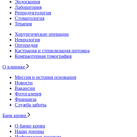
Эндоскопия
Лаборатория
Репродуктология
Стоматология
Терапия
Хирургические операции
Неврология
Ортопедия
Кастрация и стерилизация питомца
Компьютерная томография
О клинике
Миссия и история основания
Новости
Вакансии
Фотогалерея
Франшиза
Служба заботы
Банк крови
О банке крови
Наши доноры
Информация донорам