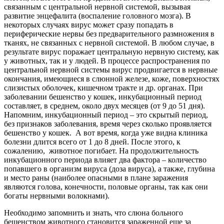
связанным с центральной нервной системой, вызывая
развитие энцефалита (воспаление головного мозга). В
некоторых случаях вирус может сразу попадать в
периферические нервы без предварительного размножения в
тканях, не связанных с нервной системой. В любом случае, в
результате вирус поражает центральную нервную систему, как
у животных, так и у людей. В процессе распространения по
центральной нервной системы вирус продвигается в нервные
окончания, имеющиеся в слюнной железе, коже, поверхностях
слизистых оболочек, кишечном тракте и др. органах. При
заболевании бешенство у кошек, инкубационный период
составляет, в среднем, около двух месяцев (от 9 до 51 дня).
Напомним, инкубационный период – это скрытый период,
без признаков заболевания, время через сколько проявляется
бешенство у кошек. А вот время, когда уже видна клиника
болезни длится всего от 1 до 8 дней. После этого, к
сожалению, животное погибает. На продолжительность
инкубационного периода влияет два фактора – количество
попавшего в организм вируса (доза вируса), а также, глубина
и место раны (наиболее опасными в плане заражения
являются голова, конечности, половые органы, так как они
богаты нервными волокнами).
Необходимо запомнить и знать, что слюна больного
бешенством животного становится зараженной еще за