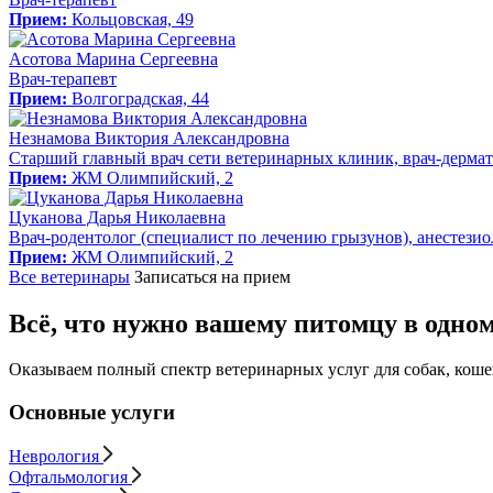
Прием:
Кольцовская, 49
Асотова Марина Сергеевна
Врач-терапевт
Прием:
Волгоградская, 44
Незнамова Виктория Александровна
Старший главный врач сети ветеринарных клиник, врач-дермат
Прием:
ЖМ Олимпийский, 2
Цуканова Дарья Николаевна
Врач-родентолог (специалист по лечению грызунов), анестезио
Прием:
ЖМ Олимпийский, 2
Все ветеринары
Записаться на прием
Всё, что нужно вашему питомцу в одном
Оказываем полный спектр ветеринарных услуг для собак, кошек
Основные услуги
Неврология
Офтальмология