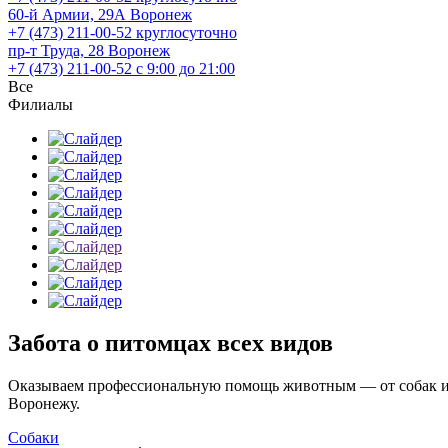
60-й Армии, 29А
Воронеж
+7 (473) 211-00-52
круглосуточно
пр-т Труда, 28
Воронеж
+7 (473) 211-00-52
c 9:00 до 21:00
Все
Филиалы
Забота о питомцах всех видов
Оказываем профессиональную помощь животным — от собак и к
Воронежу.
Собаки