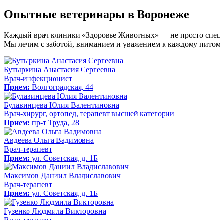
Опытные ветеринары в Воронеже
Каждый врач клиники «Здоровье Животных» — не просто спец
Мы лечим с заботой, вниманием и уважением к каждому питом
Бутыркина Анастасия Сергеевна
Врач-инфекционист
Прием:
Волгоградская, 44
Булавинцева Юлия Валентиновна
Врач-хирург, ортопед, терапевт высшей категории
Прием:
пр-т Труда, 28
Авдеева Ольга Вадимовна
Врач-терапевт
Прием:
ул. Советская, д. 1Б
Максимов Даниил Владиславович
Врач-терапевт
Прием:
ул. Советская, д. 1Б
Гузенко Людмила Викторовна
Врач-терапевт