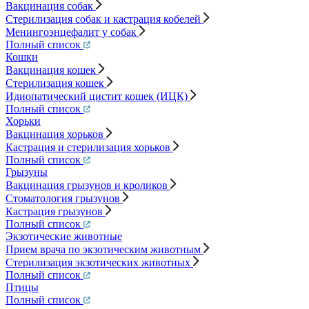
Вакцинация собак
Стерилизация собак и кастрация кобелей
Менингоэнцефалит у собак
Полный список
Кошки
Вакцинация кошек
Стерилизация кошек
Идиопатический цистит кошек (ИЦК)
Полный список
Хорьки
Вакцинация хорьков
Кастрация и стерилизация хорьков
Полный список
Грызуны
Вакцинация грызунов и кроликов
Стоматология грызунов
Кастрация грызунов
Полный список
Экзотические животные
Прием врача по экзотическим животным
Стерилизация экзотических животных
Полный список
Птицы
Полный список