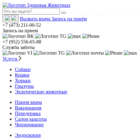
Ветеринарная клиника "Здор
Вызвать врача
Запись на приём
+7 (473) 211-00-52
Запись на прием
+7 (952) 556-65-88
Служба заботы
Услуги
Собаки
Кошки
Хорьки
Грызуны
Экзотические животные
Прием врача
Вакцинация
Передержка
Салон красоты
Чипирование
Эндоскопия