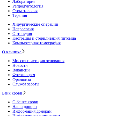
Лаборатория
Репродуктология
Стоматология
Терапия
Хирургические операции
Неврология
Ортопедия
Кастрация и стерилизация питомца
Компьютерная томография
О клинике
Миссия и история основания
Новости
Вакансии
Фотогалерея
Франшиза
Служба заботы
Банк крови
О банке крови
Наши доноры
Информация донорам
Информация реципиентам