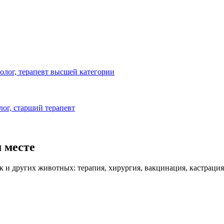
олог, терапевт высшей категории
лог, старший терапевт
 месте
 и других животных: терапия, хирургия, вакцинация, кастрация