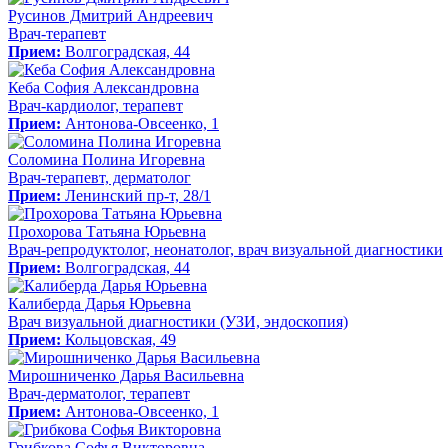
Русинов Дмитрий Андреевич
Врач-терапевт
Прием:
Волгоградская, 44
Кеба София Александровна
Врач-кардиолог, терапевт
Прием:
Антонова-Овсеенко, 1
Соломина Полина Игоревна
Врач-терапевт, дерматолог
Прием:
Ленинский пр-т, 28/1
Прохорова Татьяна Юрьевна
Врач-репродуктолог, неонатолог, врач визуальной диагностики
Прием:
Волгоградская, 44
Калиберда Дарья Юрьевна
Врач визуальной диагностики (УЗИ, эндоскопия)
Прием:
Кольцовская, 49
Мирошниченко Дарья Васильевна
Врач-дерматолог, терапевт
Прием:
Антонова-Овсеенко, 1
Грибкова Софья Викторовна