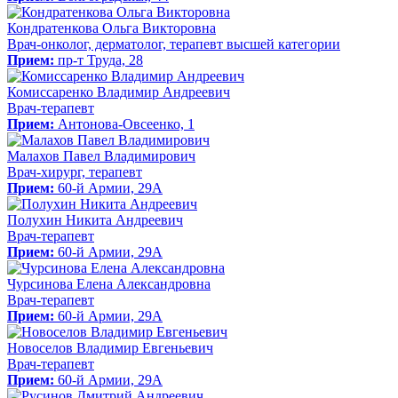
Кондратенкова Ольга Викторовна
Врач-онколог, дерматолог, терапевт высшей категории
Прием:
пр-т Труда, 28
Комиссаренко Владимир Андреевич
Врач-терапевт
Прием:
Антонова-Овсеенко, 1
Малахов Павел Владимирович
Врач-хирург, терапевт
Прием:
60-й Армии, 29А
Полухин Никита Андреевич
Врач-терапевт
Прием:
60-й Армии, 29А
Чурсинова Елена Александровна
Врач-терапевт
Прием:
60-й Армии, 29А
Новоселов Владимир Евгеньевич
Врач-терапевт
Прием:
60-й Армии, 29А