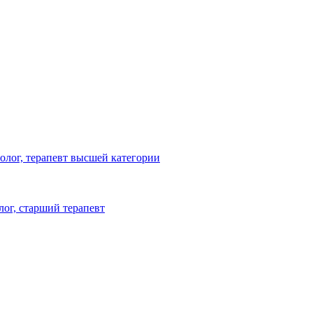
олог, терапевт высшей категории
лог, старший терапевт