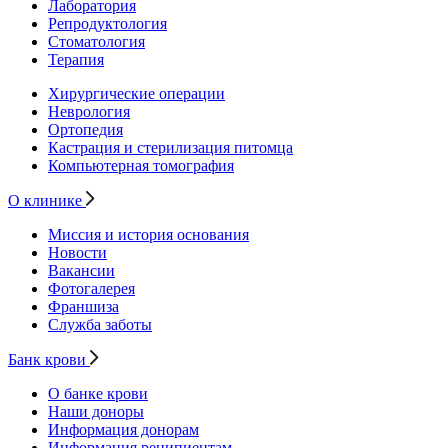
Лаборатория
Репродуктология
Стоматология
Терапия
Хирургические операции
Неврология
Ортопедия
Кастрация и стерилизация питомца
Компьютерная томография
О клинике
Миссия и история основания
Новости
Вакансии
Фотогалерея
Франшиза
Служба заботы
Банк крови
О банке крови
Наши доноры
Информация донорам
Информация реципиентам