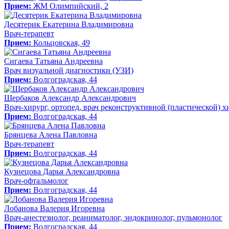
Прием:
ЖМ Олимпийский, 2
Десятерик Екатерина Владимировна
Врач-терапевт
Прием:
Кольцовская, 49
Сигаева Татьяна Андреевна
Врач визуальной диагностики (УЗИ)
Прием:
Волгоградская, 44
Щербаков Александр Александрович
Врач-хирург, ортопед, врач реконструктивной (пластической) 
Прием:
Волгоградская, 44
Брянцева Алена Павловна
Врач-терапевт
Прием:
Волгоградская, 44
Кузнецова Дарья Александровна
Врач-офтальмолог
Прием:
Волгоградская, 44
Лобанова Валерия Игоревна
Врач-анестезиолог, реаниматолог, эндокринолог, пульмонолог
Прием:
Волгоградская, 44