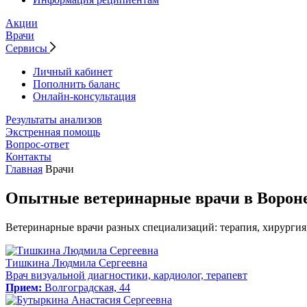
Акции
Врачи
Сервисы
Личный кабинет
Пополнить баланс
Онлайн-консультация
Результаты анализов
Экстренная помощь
Вопрос-ответ
Контакты
Главная
Врачи
Опытные ветеринарные врачи в Ворон
Ветеринарные врачи разных специализаций: терапия, хирургия,
Тишкина Людмила Сергеевна
Врач визуальной диагностики, кардиолог, терапевт
Прием:
Волгоградская, 44