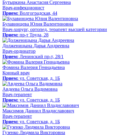
Бутыркина Анастасия Сергеевна
Врач-инфекционист
Прием:
Волгоградская, 44
Булавинцева Юлия Валентиновна
Врач-хирург, ортопед, терапевт высшей категории
Прием:
пр-т Труда, 28
Долженицына Дарья Андреевна
Врач-ординатор
Прием:
Ленинский пр-т, 28/1
Фомина Валерия Геннадьевна
Конный врач
Прием:
ул. Советская, д. 1Б
Авдеева Ольга Вадимовна
Врач-терапевт
Прием:
ул. Советская, д. 1Б
Максимов Даниил Владиславович
Врач-терапевт
Прием:
ул. Советская, д. 1Б
Гузенко Людмила Викторовна