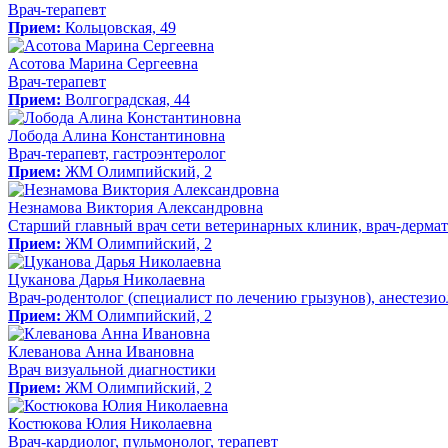
Врач-терапевт
Прием:
Кольцовская, 49
Асотова Марина Сергеевна
Врач-терапевт
Прием:
Волгоградская, 44
Лобода Алина Константиновна
Врач-терапевт, гастроэнтеролог
Прием:
ЖМ Олимпийский, 2
Незнамова Виктория Александровна
Старший главный врач сети ветеринарных клиник, врач-дермат
Прием:
ЖМ Олимпийский, 2
Цуканова Дарья Николаевна
Врач-родентолог (специалист по лечению грызунов), анестезио
Прием:
ЖМ Олимпийский, 2
Клеванова Анна Ивановна
Врач визуальной диагностики
Прием:
ЖМ Олимпийский, 2
Костюкова Юлия Николаевна
Врач-кардиолог, пульмонолог, терапевт