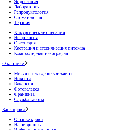
Эндоскопия
Лаборатория
Репродуктология
Стоматология
Терапия
Хирургические операции
Неврология
Ортопедия
Кастрация и стерилизация питомца
Компьютерная томография
О клинике
Миссия и история основания
Новости
Вакансии
Фотогалерея
Франшиза
Служба заботы
Банк крови
О банке крови
Наши доноры
Информация донорам