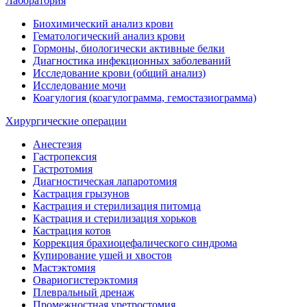
Лаборатория
Биохимический анализ крови
Гематологический анализ крови
Гормоны, биологически активные белки
Диагностика инфекционных заболеваний
Исследование крови (общий анализ)
Исследование мочи
Коагулогия (коагулограмма, гемостазиограмма)
Хирургические операции
Анестезия
Гастропексия
Гастротомия
Диагностическая лапаротомия
Кастрация грызунов
Кастрация и стерилизация питомца
Кастрация и стерилизация хорьков
Кастрация котов
Коррекция брахиоцефалического синдрома
Купирование ушей и хвостов
Мастэктомия
Овариогистерэктомия
Плевральный дренаж
Промежностная уретростомия