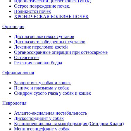
Идиопатический цистит кошек (ИЦК)
Острое повреждение почек.
Поликистоз почек
ХРОНИЧЕСКАЯ БОЛЕЗНЬ ПОЧЕК
Ортопедия
Дисплазия локтевых суставов
Дисплазия тазобедренных суставов
Лечение переломов костей
Органосохранные операции при остеосаркоме
Остеосинтез
Резекция головки бедра
Офтальмология
Заворот век у собак и кошек
Паннус и плазмома у собак
Синдром сухого глаза у собак и кошек
Неврология
Атланто-аксиальная нестабильность
Дискоспондилит у собак
Краниоцервикальная мальформация (Синдром Киари)
Менингоэнцефалит у собак