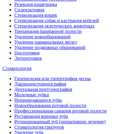
Резекция кишечника
Спленэктомия
Стерилизация кошек
Стерилизация собак и кастрация кобелей
Стерилизация экзотических животных
Трепанация барабанной полости
Удаление новообразований
Удаление параанальных желез
Удаление подкожных образований
Цистотомия
Энтеротомия
Стоматология
Гиперплазия или гипертрофия десны
Дакриоцисторинография
Дентальная рентгенография
Молочные зубки
Непрорезавшиеся зубы
Новообразования ротовой полости
Профессиональная санация ротовой полости
Реставрация коронки зуба
Ретинированный зуб (оперативное лечение)
Стоматология грызунов
Удаление зуба