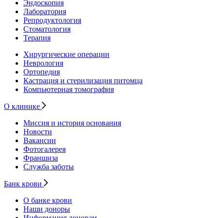
Эндоскопия
Лаборатория
Репродуктология
Стоматология
Терапия
Хирургические операции
Неврология
Ортопедия
Кастрация и стерилизация питомца
Компьютерная томография
О клинике
Миссия и история основания
Новости
Вакансии
Фотогалерея
Франшиза
Служба заботы
Банк крови
О банке крови
Наши доноры
Информация донорам