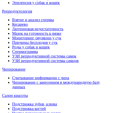
Эпилепсия у собак и кошек
Репродуктология
Взятие и анализ спермы
Кесарево
Лютеиновая недостаточность
Мазок на готовность к вязке
Мониторинг овуляции у сук
Причины бесплодия у сук
Роды у собак и кошек
Спермограмма
УЗИ репродуктивной системы самок
УЗИ репродуктивной системы самцов
Чипирование
Считывание информации с чипа
Чипирование с занесением в международную базу
данных
Салон красоты
Подстрижка зубов, клюва
Подстрижка когтей