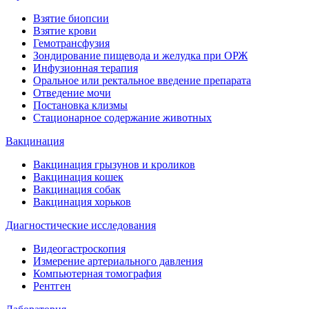
Взятие биопсии
Взятие крови
Гемотрансфузия
Зондирование пищевода и желудка при ОРЖ
Инфузионная терапия
Оральное или ректальное введение препарата
Отведение мочи
Постановка клизмы
Стационарное содержание животных
Вакцинация
Вакцинация грызунов и кроликов
Вакцинация кошек
Вакцинация собак
Вакцинация хорьков
Диагностические исследования
Видеогастроскопия
Измерение артериального давления
Компьютерная томография
Рентген