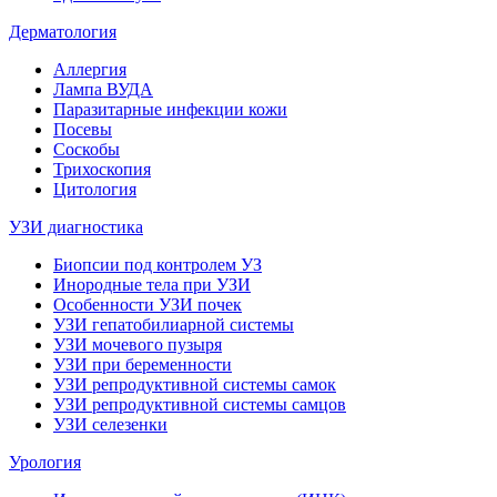
Дерматология
Аллергия
Лампа ВУДА
Паразитарные инфекции кожи
Посевы
Соскобы
Трихоскопия
Цитология
УЗИ диагностика
Биопсии под контролем УЗ
Инородные тела при УЗИ
Особенности УЗИ почек
УЗИ гепатобилиарной системы
УЗИ мочевого пузыря
УЗИ при беременности
УЗИ репродуктивной системы самок
УЗИ репродуктивной системы самцов
УЗИ селезенки
Урология