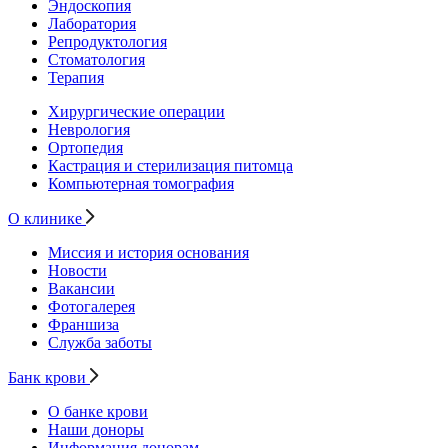
Эндоскопия
Лаборатория
Репродуктология
Стоматология
Терапия
Хирургические операции
Неврология
Ортопедия
Кастрация и стерилизация питомца
Компьютерная томография
О клинике
Миссия и история основания
Новости
Вакансии
Фотогалерея
Франшиза
Служба заботы
Банк крови
О банке крови
Наши доноры
Информация донорам