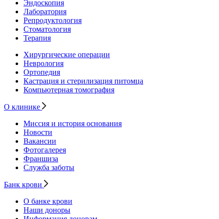
Эндоскопия
Лаборатория
Репродуктология
Стоматология
Терапия
Хирургические операции
Неврология
Ортопедия
Кастрация и стерилизация питомца
Компьютерная томография
О клинике
Миссия и история основания
Новости
Вакансии
Фотогалерея
Франшиза
Служба заботы
Банк крови
О банке крови
Наши доноры
Информация донорам