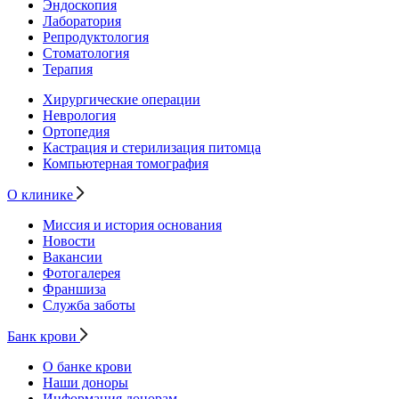
Эндоскопия
Лаборатория
Репродуктология
Стоматология
Терапия
Хирургические операции
Неврология
Ортопедия
Кастрация и стерилизация питомца
Компьютерная томография
О клинике
Миссия и история основания
Новости
Вакансии
Фотогалерея
Франшиза
Служба заботы
Банк крови
О банке крови
Наши доноры
Информация донорам