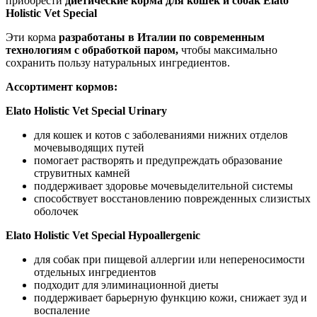
приобрести
диетические корма для кошек и собак Elato
Holistic Vet Special
Эти корма
разработаны в Италии
по современным
технологиям с обработкой паром,
чтобы максимально
сохранить пользу натуральных ингредиентов.
Ассортимент кормов:
Elato Holistic Vet Special Urinary
для кошек и котов с заболеваниями нижних отделов
мочевыводящих путей
помогает растворять и предупреждать образование
струвитных камней
поддерживает здоровье мочевыделительной системы
способствует восстановлению поврежденных слизистых
оболочек
Elato Holistic Vet Special Hypoallergenic
для собак при пищевой аллергии или непереносимости
отдельных ингредиентов
подходит для элиминационной диеты
поддерживает барьерную функцию кожи, снижает зуд и
воспаление