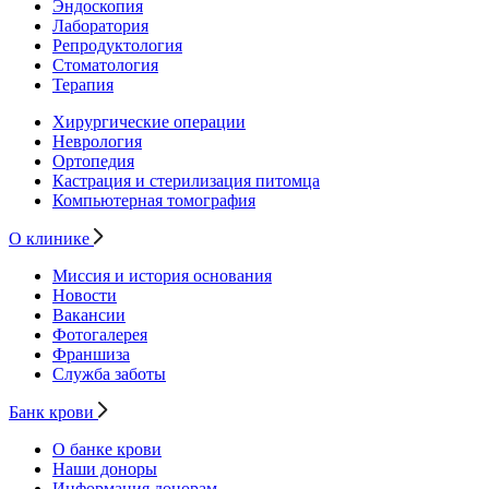
Эндоскопия
Лаборатория
Репродуктология
Стоматология
Терапия
Хирургические операции
Неврология
Ортопедия
Кастрация и стерилизация питомца
Компьютерная томография
О клинике
Миссия и история основания
Новости
Вакансии
Фотогалерея
Франшиза
Служба заботы
Банк крови
О банке крови
Наши доноры
Информация донорам