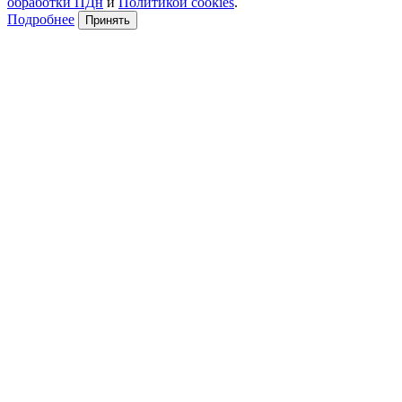
обработки ПДн
и
Политикой cookies
.
Подробнее
Принять