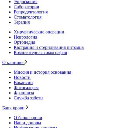
Эндоскопия
Лаборатория
Репродуктология
Стоматология
Терапия
Хирургические операции
Неврология
Ортопедия
Кастрация и стерилизация питомца
Компьютерная томография
О клинике
Миссия и история основания
Новости
Вакансии
Фотогалерея
Франшиза
Служба заботы
Банк крови
О банке крови
Наши доноры
Информация донорам