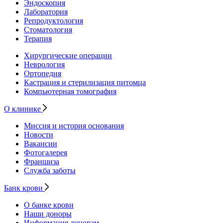
Эндоскопия
Лаборатория
Репродуктология
Стоматология
Терапия
Хирургические операции
Неврология
Ортопедия
Кастрация и стерилизация питомца
Компьютерная томография
О клинике
Миссия и история основания
Новости
Вакансии
Фотогалерея
Франшиза
Служба заботы
Банк крови
О банке крови
Наши доноры
Информация донорам