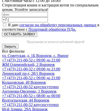
Счастливые часы с 12-00 до 18-00!
Стерилизация кошек и кастрация котов по специальным
ценам. Успейте записаться!
Я даю
согласие на обработку персональных данных
в
соответствии с
Политикой обработки ПДн.
ОСТАВИТЬ ЗАЯВКУ
Предложение не является публичной офертой
Закрыть
Все филиалы
ул. Советская, д. 1Б
Воронеж, с. Ямное
+7 (473) 211-00-52
с 09:00 до 21:00
ЖМ Олимпийский, 2
Воронеж
+7 (473) 211-00-52
с 09:00 до 21:00
Ленинский пр-т, 28/1
Воронеж
+7 (473) 211-00-52
с 09:00 до 21:00
Кольцовская, 49
Воронеж
+7 (473) 211-00-52
круглосуточно
Антонова-Овсеенко, 1
Воронеж
+7 (473) 211-00-52
с 08:00 до 00:00
Волгоградская, 44
Воронеж
+7 (473) 211-00-52
круглосуточно
60-й Армии, 29А
Воронеж