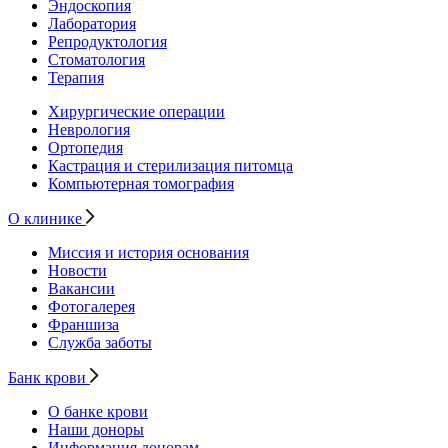
Эндоскопия
Лаборатория
Репродуктология
Стоматология
Терапия
Хирургические операции
Неврология
Ортопедия
Кастрация и стерилизация питомца
Компьютерная томография
О клинике
Миссия и история основания
Новости
Вакансии
Фотогалерея
Франшиза
Служба заботы
Банк крови
О банке крови
Наши доноры
Информация донорам