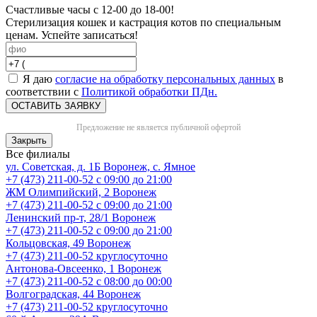
Счастливые часы с 12-00 до 18-00!
Стерилизация кошек и кастрация котов по специальным
ценам. Успейте записаться!
Я даю
согласие на обработку персональных данных
в
соответствии с
Политикой обработки ПДн.
ОСТАВИТЬ ЗАЯВКУ
Предложение не является публичной офертой
Закрыть
Все филиалы
ул. Советская, д. 1Б
Воронеж, с. Ямное
+7 (473) 211-00-52
с 09:00 до 21:00
ЖМ Олимпийский, 2
Воронеж
+7 (473) 211-00-52
с 09:00 до 21:00
Ленинский пр-т, 28/1
Воронеж
+7 (473) 211-00-52
с 09:00 до 21:00
Кольцовская, 49
Воронеж
+7 (473) 211-00-52
круглосуточно
Антонова-Овсеенко, 1
Воронеж
+7 (473) 211-00-52
с 08:00 до 00:00
Волгоградская, 44
Воронеж
+7 (473) 211-00-52
круглосуточно