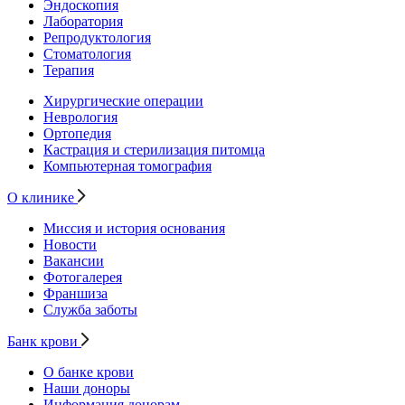
Эндоскопия
Лаборатория
Репродуктология
Стоматология
Терапия
Хирургические операции
Неврология
Ортопедия
Кастрация и стерилизация питомца
Компьютерная томография
О клинике
Миссия и история основания
Новости
Вакансии
Фотогалерея
Франшиза
Служба заботы
Банк крови
О банке крови
Наши доноры
Информация донорам