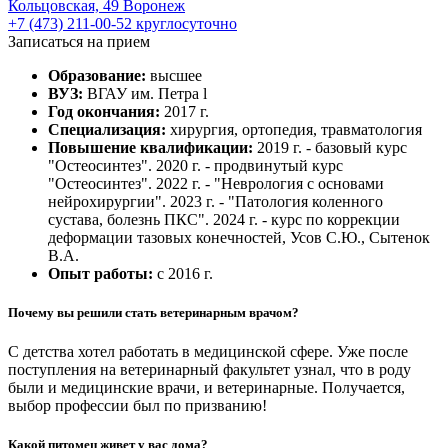
Кольцовская, 49
Воронеж
+7 (473) 211-00-52
круглосуточно
Записаться на прием
Образование:
высшее
ВУЗ:
ВГАУ им. Петра l
Год окончания:
2017 г.
Специализация:
хирургия, ортопедия, травматология
Повышение квалификации:
2019 г. - базовый курс
"Остеосинтез". 2020 г. - продвинутый курс
"Остеосинтез". 2022 г. - "Неврология с основами
нейрохирургии". 2023 г. - "Патология коленного
сустава, болезнь ПКС". 2024 г. - курс по коррекции
деформации тазовых конечностей, Усов С.Ю., Сытенок
В.А.
Опыт работы:
с 2016 г.
Почему вы решили стать ветеринарным врачом?
С детства хотел работать в медицинской сфере. Уже после
поступления на ветеринарный факультет узнал, что в роду
были и медицинские врачи, и ветеринарные. Получается,
выбор профессии был по призванию!
Какой питомец живет у вас дома?