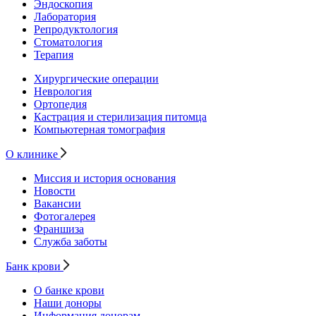
Эндоскопия
Лаборатория
Репродуктология
Стоматология
Терапия
Хирургические операции
Неврология
Ортопедия
Кастрация и стерилизация питомца
Компьютерная томография
О клинике
Миссия и история основания
Новости
Вакансии
Фотогалерея
Франшиза
Служба заботы
Банк крови
О банке крови
Наши доноры
Информация донорам