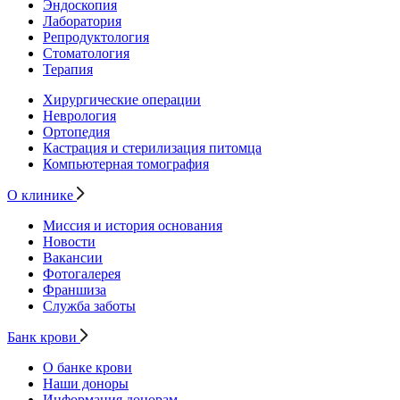
Эндоскопия
Лаборатория
Репродуктология
Стоматология
Терапия
Хирургические операции
Неврология
Ортопедия
Кастрация и стерилизация питомца
Компьютерная томография
О клинике
Миссия и история основания
Новости
Вакансии
Фотогалерея
Франшиза
Служба заботы
Банк крови
О банке крови
Наши доноры
Информация донорам