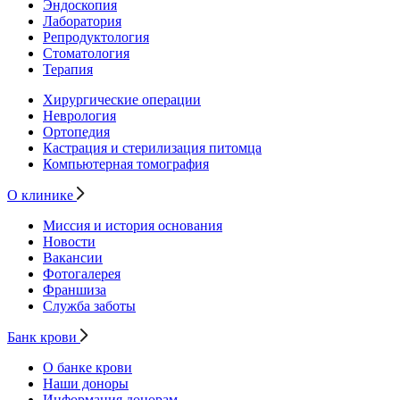
Эндоскопия
Лаборатория
Репродуктология
Стоматология
Терапия
Хирургические операции
Неврология
Ортопедия
Кастрация и стерилизация питомца
Компьютерная томография
О клинике
Миссия и история основания
Новости
Вакансии
Фотогалерея
Франшиза
Служба заботы
Банк крови
О банке крови
Наши доноры
Информация донорам