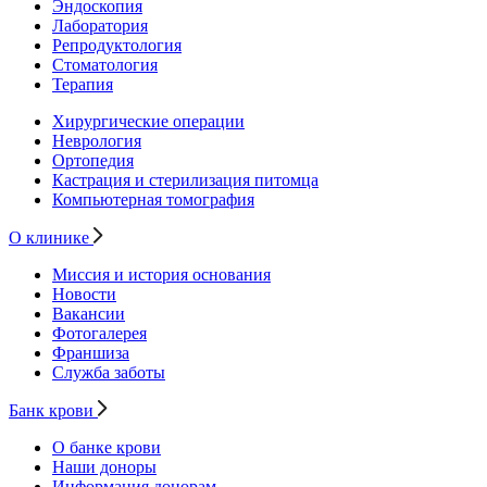
Эндоскопия
Лаборатория
Репродуктология
Стоматология
Терапия
Хирургические операции
Неврология
Ортопедия
Кастрация и стерилизация питомца
Компьютерная томография
О клинике
Миссия и история основания
Новости
Вакансии
Фотогалерея
Франшиза
Служба заботы
Банк крови
О банке крови
Наши доноры
Информация донорам