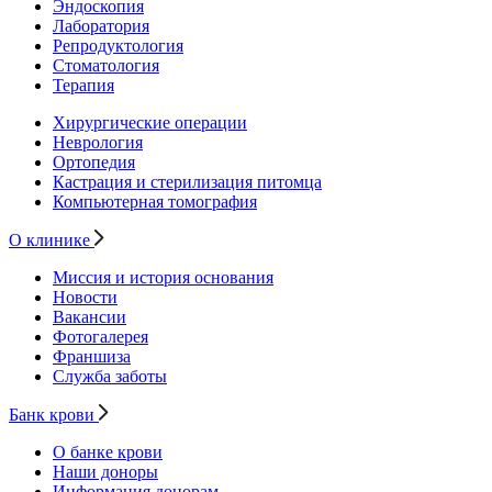
Эндоскопия
Лаборатория
Репродуктология
Стоматология
Терапия
Хирургические операции
Неврология
Ортопедия
Кастрация и стерилизация питомца
Компьютерная томография
О клинике
Миссия и история основания
Новости
Вакансии
Фотогалерея
Франшиза
Служба заботы
Банк крови
О банке крови
Наши доноры
Информация донорам