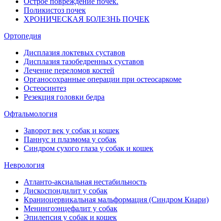
Острое повреждение почек.
Поликистоз почек
ХРОНИЧЕСКАЯ БОЛЕЗНЬ ПОЧЕК
Ортопедия
Дисплазия локтевых суставов
Дисплазия тазобедренных суставов
Лечение переломов костей
Органосохранные операции при остеосаркоме
Остеосинтез
Резекция головки бедра
Офтальмология
Заворот век у собак и кошек
Паннус и плазмома у собак
Синдром сухого глаза у собак и кошек
Неврология
Атланто-аксиальная нестабильность
Дискоспондилит у собак
Краниоцервикальная мальформация (Синдром Киари)
Менингоэнцефалит у собак
Эпилепсия у собак и кошек