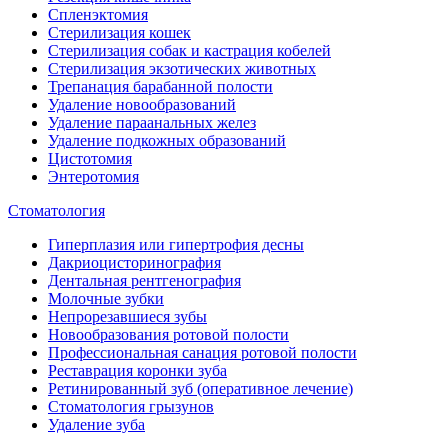
Спленэктомия
Стерилизация кошек
Стерилизация собак и кастрация кобелей
Стерилизация экзотических животных
Трепанация барабанной полости
Удаление новообразований
Удаление параанальных желез
Удаление подкожных образований
Цистотомия
Энтеротомия
Стоматология
Гиперплазия или гипертрофия десны
Дакриоцисторинография
Дентальная рентгенография
Молочные зубки
Непрорезавшиеся зубы
Новообразования ротовой полости
Профессиональная санация ротовой полости
Реставрация коронки зуба
Ретинированный зуб (оперативное лечение)
Стоматология грызунов
Удаление зуба