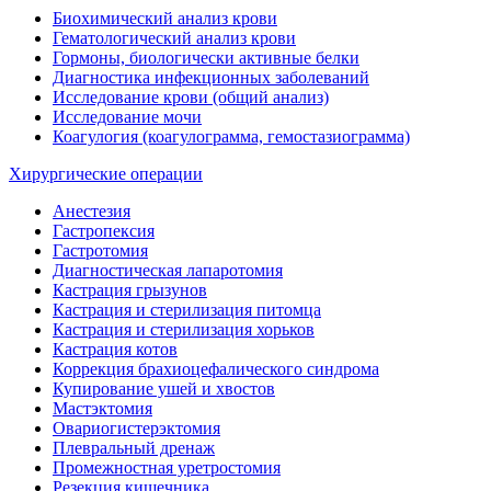
Биохимический анализ крови
Гематологический анализ крови
Гормоны, биологически активные белки
Диагностика инфекционных заболеваний
Исследование крови (общий анализ)
Исследование мочи
Коагулогия (коагулограмма, гемостазиограмма)
Хирургические операции
Анестезия
Гастропексия
Гастротомия
Диагностическая лапаротомия
Кастрация грызунов
Кастрация и стерилизация питомца
Кастрация и стерилизация хорьков
Кастрация котов
Коррекция брахиоцефалического синдрома
Купирование ушей и хвостов
Мастэктомия
Овариогистерэктомия
Плевральный дренаж
Промежностная уретростомия
Резекция кишечника