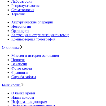
Лаборатория
Репродуктология
Стоматология
Терапия
Хирургические операции
Неврология
Ортопедия
Кастрация и стерилизация питомца
Компьютерная томография
О клинике
Миссия и история основания
Новости
Вакансии
Фотогалерея
Франшиза
Служба заботы
Банк крови
О банке крови
Наши доноры
Информация донорам
Информация реципиентам