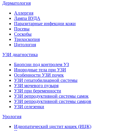
Дерматология
Аллергия
Лампа ВУДА
Паразитарные инфекции кожи
Посевы
Соскобы
Трихоскопия
Цитология
УЗИ диагностика
Биопсии под контролем УЗ
Инородные тела при УЗИ
Особенности УЗИ почек
УЗИ гепатобилиарной системы
УЗИ мочевого пузыря
УЗИ при беременности
УЗИ репродуктивной системы самок
УЗИ репродуктивной системы самцов
УЗИ селезенки
Урология
Идиопатический цистит кошек (ИЦК)