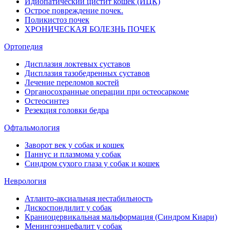
Идиопатический цистит кошек (ИЦК)
Острое повреждение почек.
Поликистоз почек
ХРОНИЧЕСКАЯ БОЛЕЗНЬ ПОЧЕК
Ортопедия
Дисплазия локтевых суставов
Дисплазия тазобедренных суставов
Лечение переломов костей
Органосохранные операции при остеосаркоме
Остеосинтез
Резекция головки бедра
Офтальмология
Заворот век у собак и кошек
Паннус и плазмома у собак
Синдром сухого глаза у собак и кошек
Неврология
Атланто-аксиальная нестабильность
Дискоспондилит у собак
Краниоцервикальная мальформация (Синдром Киари)
Менингоэнцефалит у собак