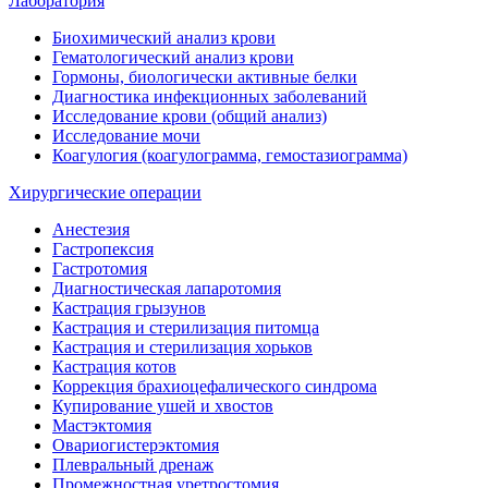
Лаборатория
Биохимический анализ крови
Гематологический анализ крови
Гормоны, биологически активные белки
Диагностика инфекционных заболеваний
Исследование крови (общий анализ)
Исследование мочи
Коагулогия (коагулограмма, гемостазиограмма)
Хирургические операции
Анестезия
Гастропексия
Гастротомия
Диагностическая лапаротомия
Кастрация грызунов
Кастрация и стерилизация питомца
Кастрация и стерилизация хорьков
Кастрация котов
Коррекция брахиоцефалического синдрома
Купирование ушей и хвостов
Мастэктомия
Овариогистерэктомия
Плевральный дренаж
Промежностная уретростомия