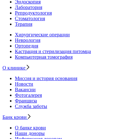
Эндоскопия
Лаборатория
Репродуктология
Стоматология
Терапия
Хирургические операции
Неврология
Ортопедия
Кастрация и стерилизация питомца
Компьютерная томография
О клинике
Миссия и история основания
Новости
Вакансии
Фотогалерея
Франшиза
Служба заботы
Банк крови
О банке крови
Наши доноры
Информация донорам