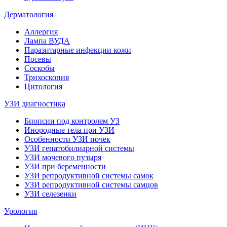
Дерматология
Аллергия
Лампа ВУДА
Паразитарные инфекции кожи
Посевы
Соскобы
Трихоскопия
Цитология
УЗИ диагностика
Биопсии под контролем УЗ
Инородные тела при УЗИ
Особенности УЗИ почек
УЗИ гепатобилиарной системы
УЗИ мочевого пузыря
УЗИ при беременности
УЗИ репродуктивной системы самок
УЗИ репродуктивной системы самцов
УЗИ селезенки
Урология