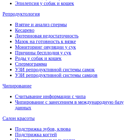
Эпилепсия у собак и кошек
Репродуктология
Взятие и анализ спермы
Кесарево
Лютеиновая недостаточность
Мазок на готовность к вязке
Мониторинг овуляции у сук
Причины бесплодия у сук
Роды у собак и кошек
Спермограмма
УЗИ репродуктивной системы самок
УЗИ репродуктивной системы самцов
Чипирование
Считывание информации с чипа
Чипирование с занесением в международную базу
данных
Салон красоты
Подстрижка зубов, клюва
Подстрижка когтей