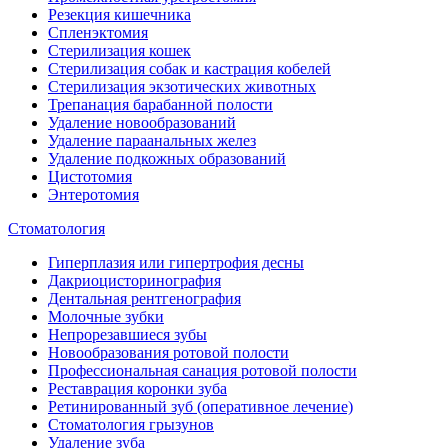
Резекция кишечника
Спленэктомия
Стерилизация кошек
Стерилизация собак и кастрация кобелей
Стерилизация экзотических животных
Трепанация барабанной полости
Удаление новообразований
Удаление параанальных желез
Удаление подкожных образований
Цистотомия
Энтеротомия
Стоматология
Гиперплазия или гипертрофия десны
Дакриоцисторинография
Дентальная рентгенография
Молочные зубки
Непрорезавшиеся зубы
Новообразования ротовой полости
Профессиональная санация ротовой полости
Реставрация коронки зуба
Ретинированный зуб (оперативное лечение)
Стоматология грызунов
Удаление зуба