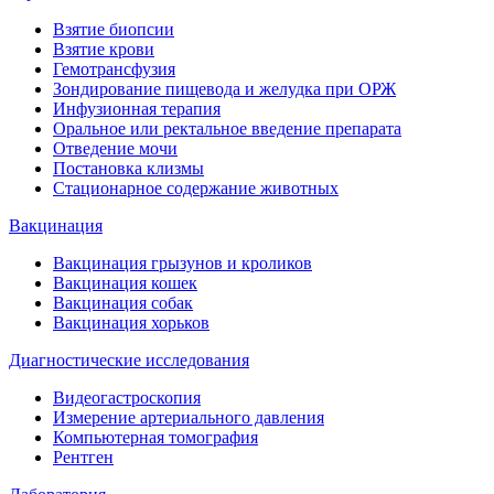
Взятие биопсии
Взятие крови
Гемотрансфузия
Зондирование пищевода и желудка при ОРЖ
Инфузионная терапия
Оральное или ректальное введение препарата
Отведение мочи
Постановка клизмы
Стационарное содержание животных
Вакцинация
Вакцинация грызунов и кроликов
Вакцинация кошек
Вакцинация собак
Вакцинация хорьков
Диагностические исследования
Видеогастроскопия
Измерение артериального давления
Компьютерная томография
Рентген