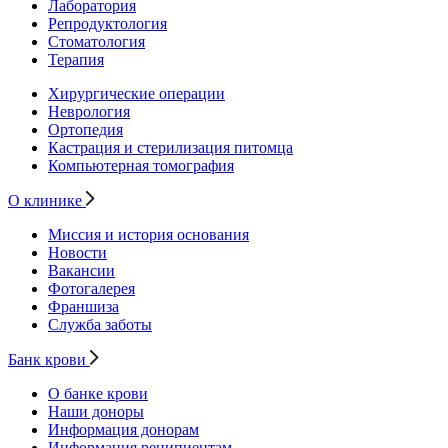
Лаборатория
Репродуктология
Стоматология
Терапия
Хирургические операции
Неврология
Ортопедия
Кастрация и стерилизация питомца
Компьютерная томография
О клинике
Миссия и история основания
Новости
Вакансии
Фотогалерея
Франшиза
Служба заботы
Банк крови
О банке крови
Наши доноры
Информация донорам
Информация реципиентам