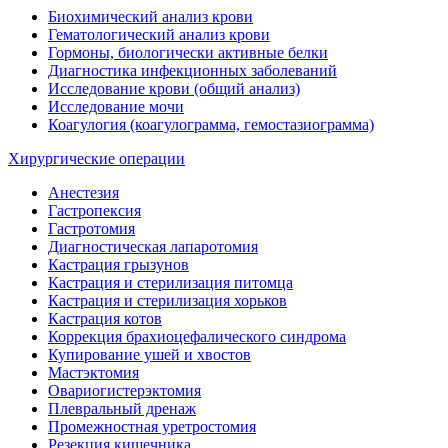
Биохимический анализ крови
Гематологический анализ крови
Гормоны, биологически активные белки
Диагностика инфекционных заболеваний
Исследование крови (общий анализ)
Исследование мочи
Коагулогия (коагулограмма, гемостазиограмма)
Хирургические операции
Анестезия
Гастропексия
Гастротомия
Диагностическая лапаротомия
Кастрация грызунов
Кастрация и стерилизация питомца
Кастрация и стерилизация хорьков
Кастрация котов
Коррекция брахиоцефалического синдрома
Купирование ушей и хвостов
Мастэктомия
Овариогистерэктомия
Плевральный дренаж
Промежностная уретростомия
Резекция кишечника