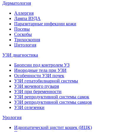
Дерматология
Аллергия
Лампа ВУДА
Паразитарные инфекции кожи
Посевы
Соскобы
Трихоскопия
Цитология
УЗИ диагностика
Биопсии под контролем УЗ
Инородные тела при УЗИ
Особенности УЗИ почек
УЗИ гепатобилиарной системы
УЗИ мочевого пузыря
УЗИ при беременности
УЗИ репродуктивной системы самок
УЗИ репродуктивной системы самцов
УЗИ селезенки
Урология
Идиопатический цистит кошек (ИЦК)