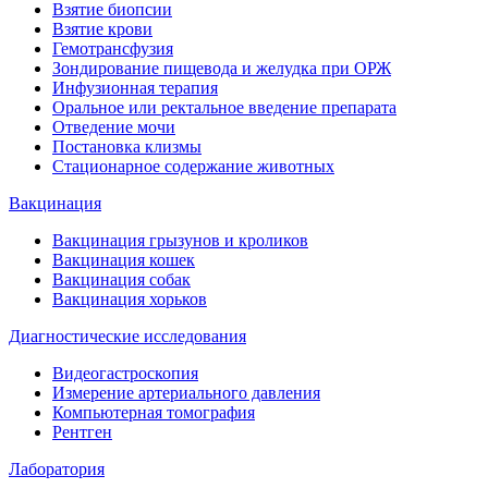
Взятие биопсии
Взятие крови
Гемотрансфузия
Зондирование пищевода и желудка при ОРЖ
Инфузионная терапия
Оральное или ректальное введение препарата
Отведение мочи
Постановка клизмы
Стационарное содержание животных
Вакцинация
Вакцинация грызунов и кроликов
Вакцинация кошек
Вакцинация собак
Вакцинация хорьков
Диагностические исследования
Видеогастроскопия
Измерение артериального давления
Компьютерная томография
Рентген
Лаборатория