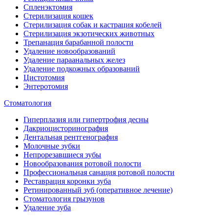
Спленэктомия
Стерилизация кошек
Стерилизация собак и кастрация кобелей
Стерилизация экзотических животных
Трепанация барабанной полости
Удаление новообразований
Удаление параанальных желез
Удаление подкожных образований
Цистотомия
Энтеротомия
Стоматология
Гиперплазия или гипертрофия десны
Дакриоцисторинография
Дентальная рентгенография
Молочные зубки
Непрорезавшиеся зубы
Новообразования ротовой полости
Профессиональная санация ротовой полости
Реставрация коронки зуба
Ретинированный зуб (оперативное лечение)
Стоматология грызунов
Удаление зуба