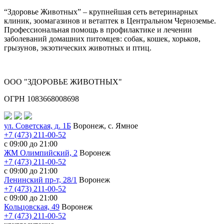
“Здоровье Животных” – крупнейшая сеть ветеринарных
клиник, зоомагазинов и ветаптек в Центральном Черноземье.
Профессиональная помощь в профилактике и лечении
заболеваний домашних питомцев: собак, кошек, хорьков,
грызунов, экзотических животных и птиц.
ООО "ЗДОРОВЬЕ ЖИВОТНЫХ"
ОГРН 1083668008698
ул. Советская, д. 1Б
Воронеж, с. Ямное
+7 (473) 211-00-52
с 09:00 до 21:00
ЖМ Олимпийский, 2
Воронеж
+7 (473) 211-00-52
с 09:00 до 21:00
Ленинский пр-т, 28/1
Воронеж
+7 (473) 211-00-52
с 09:00 до 21:00
Кольцовская, 49
Воронеж
+7 (473) 211-00-52