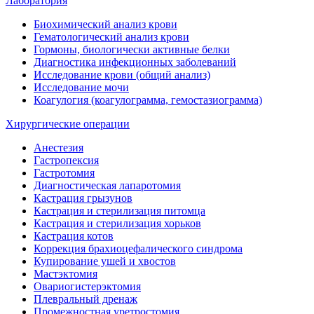
Лаборатория
Биохимический анализ крови
Гематологический анализ крови
Гормоны, биологически активные белки
Диагностика инфекционных заболеваний
Исследование крови (общий анализ)
Исследование мочи
Коагулогия (коагулограмма, гемостазиограмма)
Хирургические операции
Анестезия
Гастропексия
Гастротомия
Диагностическая лапаротомия
Кастрация грызунов
Кастрация и стерилизация питомца
Кастрация и стерилизация хорьков
Кастрация котов
Коррекция брахиоцефалического синдрома
Купирование ушей и хвостов
Мастэктомия
Овариогистерэктомия
Плевральный дренаж
Промежностная уретростомия