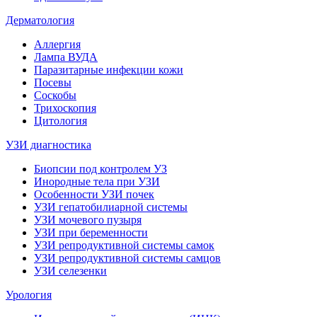
Дерматология
Аллергия
Лампа ВУДА
Паразитарные инфекции кожи
Посевы
Соскобы
Трихоскопия
Цитология
УЗИ диагностика
Биопсии под контролем УЗ
Инородные тела при УЗИ
Особенности УЗИ почек
УЗИ гепатобилиарной системы
УЗИ мочевого пузыря
УЗИ при беременности
УЗИ репродуктивной системы самок
УЗИ репродуктивной системы самцов
УЗИ селезенки
Урология