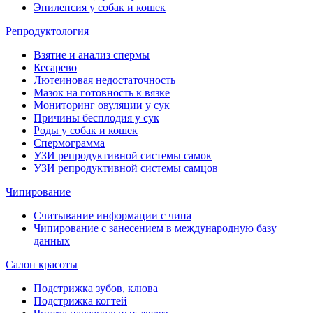
Эпилепсия у собак и кошек
Репродуктология
Взятие и анализ спермы
Кесарево
Лютеиновая недостаточность
Мазок на готовность к вязке
Мониторинг овуляции у сук
Причины бесплодия у сук
Роды у собак и кошек
Спермограмма
УЗИ репродуктивной системы самок
УЗИ репродуктивной системы самцов
Чипирование
Считывание информации с чипа
Чипирование с занесением в международную базу
данных
Салон красоты
Подстрижка зубов, клюва
Подстрижка когтей