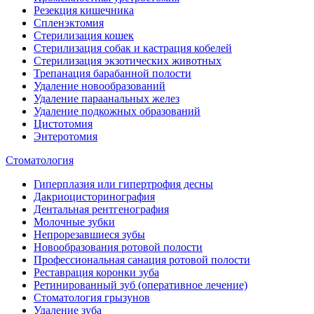
Резекция кишечника
Спленэктомия
Стерилизация кошек
Стерилизация собак и кастрация кобелей
Стерилизация экзотических животных
Трепанация барабанной полости
Удаление новообразований
Удаление параанальных желез
Удаление подкожных образований
Цистотомия
Энтеротомия
Стоматология
Гиперплазия или гипертрофия десны
Дакриоцисторинография
Дентальная рентгенография
Молочные зубки
Непрорезавшиеся зубы
Новообразования ротовой полости
Профессиональная санация ротовой полости
Реставрация коронки зуба
Ретинированный зуб (оперативное лечение)
Стоматология грызунов
Удаление зуба