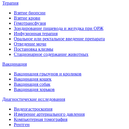
Терапия
Взятие биопсии
Взятие крови
Гемотрансфузия
Зондирование пищевода и желудка при ОРЖ
Инфузионная терапия
Оральное или ректальное введение препарата
Отведение мочи
Постановка клизмы
Стационарное содержание животных
Вакцинация
Вакцинация грызунов и кроликов
Вакцинация кошек
Вакцинация собак
Вакцинация хорьков
Диагностические исследования
Видеогастроскопия
Измерение артериального давления
Компьютерная томография
Рентген