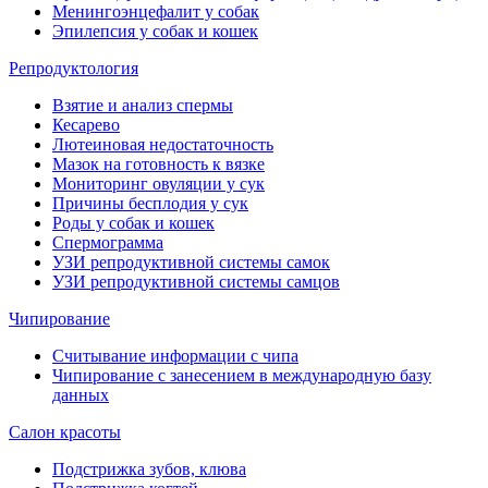
Менингоэнцефалит у собак
Эпилепсия у собак и кошек
Репродуктология
Взятие и анализ спермы
Кесарево
Лютеиновая недостаточность
Мазок на готовность к вязке
Мониторинг овуляции у сук
Причины бесплодия у сук
Роды у собак и кошек
Спермограмма
УЗИ репродуктивной системы самок
УЗИ репродуктивной системы самцов
Чипирование
Считывание информации с чипа
Чипирование с занесением в международную базу
данных
Салон красоты
Подстрижка зубов, клюва