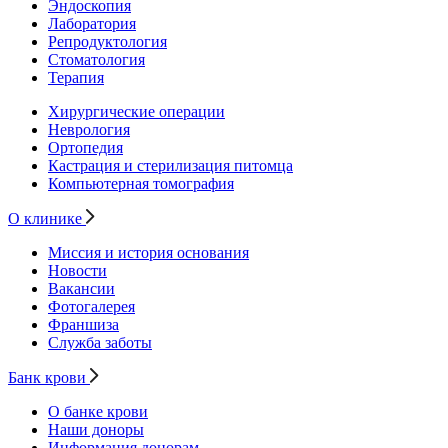
Эндоскопия
Лаборатория
Репродуктология
Стоматология
Терапия
Хирургические операции
Неврология
Ортопедия
Кастрация и стерилизация питомца
Компьютерная томография
О клинике
Миссия и история основания
Новости
Вакансии
Фотогалерея
Франшиза
Служба заботы
Банк крови
О банке крови
Наши доноры
Информация донорам