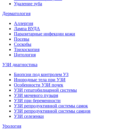
Удаление зуба
Дерматология
Аллергия
Лампа ВУДА
Паразитарные инфекции кожи
Посевы
Соскобы
Трихоскопия
Цитология
УЗИ диагностика
Биопсии под контролем УЗ
Инородные тела при УЗИ
Особенности УЗИ почек
УЗИ гепатобилиарной системы
УЗИ мочевого пузыря
УЗИ при беременности
УЗИ репродуктивной системы самок
УЗИ репродуктивной системы самцов
УЗИ селезенки
Урология