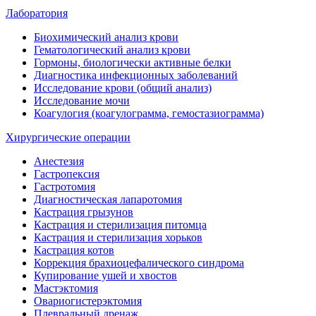
Лаборатория
Биохимический анализ крови
Гематологический анализ крови
Гормоны, биологически активные белки
Диагностика инфекционных заболеваний
Исследование крови (общий анализ)
Исследование мочи
Коагулогия (коагулограмма, гемостазиограмма)
Хирургические операции
Анестезия
Гастропексия
Гастротомия
Диагностическая лапаротомия
Кастрация грызунов
Кастрация и стерилизация питомца
Кастрация и стерилизация хорьков
Кастрация котов
Коррекция брахиоцефалического синдрома
Купирование ушей и хвостов
Мастэктомия
Овариогистерэктомия
Плевральный дренаж