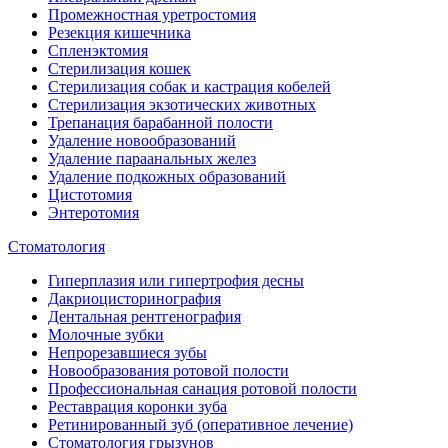
Промежностная уретростомия
Резекция кишечника
Спленэктомия
Стерилизация кошек
Стерилизация собак и кастрация кобелей
Стерилизация экзотических животных
Трепанация барабанной полости
Удаление новообразований
Удаление параанальных желез
Удаление подкожных образований
Цистотомия
Энтеротомия
Стоматология
Гиперплазия или гипертрофия десны
Дакриоцисторинография
Дентальная рентгенография
Молочные зубки
Непрорезавшиеся зубы
Новообразования ротовой полости
Профессиональная санация ротовой полости
Реставрация коронки зуба
Ретинированный зуб (оперативное лечение)
Стоматология грызунов