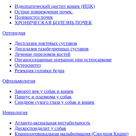
Идиопатический цистит кошек (ИЦК)
Острое повреждение почек.
Поликистоз почек
ХРОНИЧЕСКАЯ БОЛЕЗНЬ ПОЧЕК
Ортопедия
Дисплазия локтевых суставов
Дисплазия тазобедренных суставов
Лечение переломов костей
Органосохранные операции при остеосаркоме
Остеосинтез
Резекция головки бедра
Офтальмология
Заворот век у собак и кошек
Паннус и плазмома у собак
Синдром сухого глаза у собак и кошек
Неврология
Атланто-аксиальная нестабильность
Дискоспондилит у собак
Краниоцервикальная мальформация (Синдром Киари)