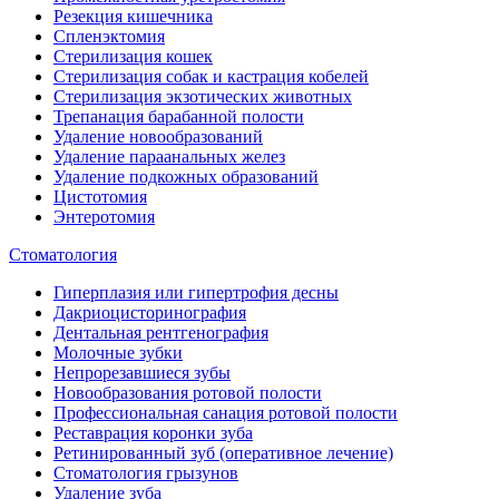
Резекция кишечника
Спленэктомия
Стерилизация кошек
Стерилизация собак и кастрация кобелей
Стерилизация экзотических животных
Трепанация барабанной полости
Удаление новообразований
Удаление параанальных желез
Удаление подкожных образований
Цистотомия
Энтеротомия
Стоматология
Гиперплазия или гипертрофия десны
Дакриоцисторинография
Дентальная рентгенография
Молочные зубки
Непрорезавшиеся зубы
Новообразования ротовой полости
Профессиональная санация ротовой полости
Реставрация коронки зуба
Ретинированный зуб (оперативное лечение)
Стоматология грызунов
Удаление зуба