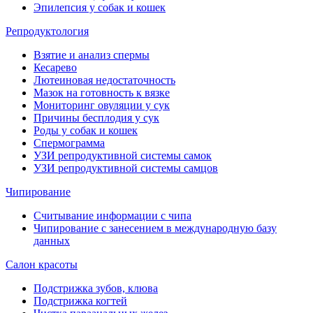
Эпилепсия у собак и кошек
Репродуктология
Взятие и анализ спермы
Кесарево
Лютеиновая недостаточность
Мазок на готовность к вязке
Мониторинг овуляции у сук
Причины бесплодия у сук
Роды у собак и кошек
Спермограмма
УЗИ репродуктивной системы самок
УЗИ репродуктивной системы самцов
Чипирование
Считывание информации с чипа
Чипирование с занесением в международную базу
данных
Салон красоты
Подстрижка зубов, клюва
Подстрижка когтей