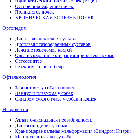
Идиопатический цистит кошек (ИЦК)
Острое повреждение почек.
Поликистоз почек
ХРОНИЧЕСКАЯ БОЛЕЗНЬ ПОЧЕК
Ортопедия
Дисплазия локтевых суставов
Дисплазия тазобедренных суставов
Лечение переломов костей
Органосохранные операции при остеосаркоме
Остеосинтез
Резекция головки бедра
Офтальмология
Заворот век у собак и кошек
Паннус и плазмома у собак
Синдром сухого глаза у собак и кошек
Неврология
Атланто-аксиальная нестабильность
Дискоспондилит у собак
Краниоцервикальная мальформация (Синдром Киари)
Менингоэнцефалит у собак