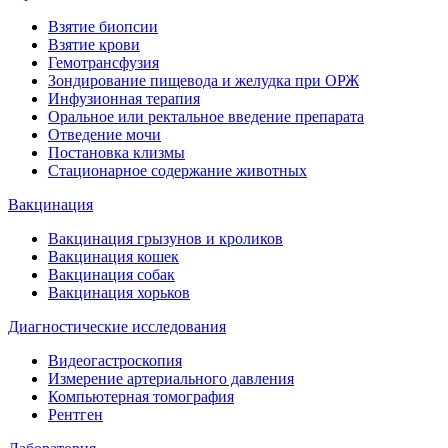
Взятие биопсии
Взятие крови
Гемотрансфузия
Зондирование пищевода и желудка при ОРЖ
Инфузионная терапия
Оральное или ректальное введение препарата
Отведение мочи
Постановка клизмы
Стационарное содержание животных
Вакцинация
Вакцинация грызунов и кроликов
Вакцинация кошек
Вакцинация собак
Вакцинация хорьков
Диагностические исследования
Видеогастроскопия
Измерение артериального давления
Компьютерная томография
Рентген