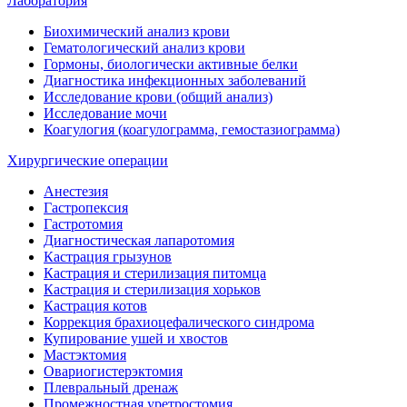
Лаборатория
Биохимический анализ крови
Гематологический анализ крови
Гормоны, биологически активные белки
Диагностика инфекционных заболеваний
Исследование крови (общий анализ)
Исследование мочи
Коагулогия (коагулограмма, гемостазиограмма)
Хирургические операции
Анестезия
Гастропексия
Гастротомия
Диагностическая лапаротомия
Кастрация грызунов
Кастрация и стерилизация питомца
Кастрация и стерилизация хорьков
Кастрация котов
Коррекция брахиоцефалического синдрома
Купирование ушей и хвостов
Мастэктомия
Овариогистерэктомия
Плевральный дренаж
Промежностная уретростомия