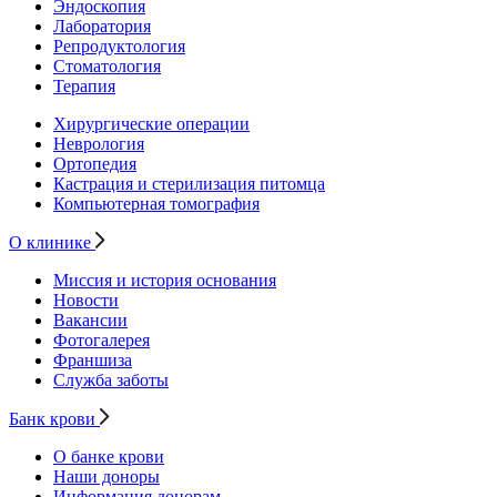
Эндоскопия
Лаборатория
Репродуктология
Стоматология
Терапия
Хирургические операции
Неврология
Ортопедия
Кастрация и стерилизация питомца
Компьютерная томография
О клинике
Миссия и история основания
Новости
Вакансии
Фотогалерея
Франшиза
Служба заботы
Банк крови
О банке крови
Наши доноры
Информация донорам