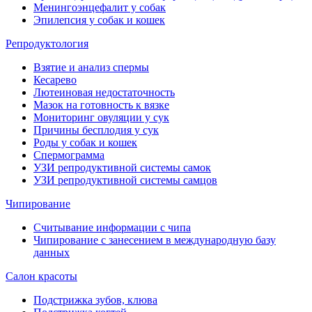
Менингоэнцефалит у собак
Эпилепсия у собак и кошек
Репродуктология
Взятие и анализ спермы
Кесарево
Лютеиновая недостаточность
Мазок на готовность к вязке
Мониторинг овуляции у сук
Причины бесплодия у сук
Роды у собак и кошек
Спермограмма
УЗИ репродуктивной системы самок
УЗИ репродуктивной системы самцов
Чипирование
Считывание информации с чипа
Чипирование с занесением в международную базу
данных
Салон красоты
Подстрижка зубов, клюва