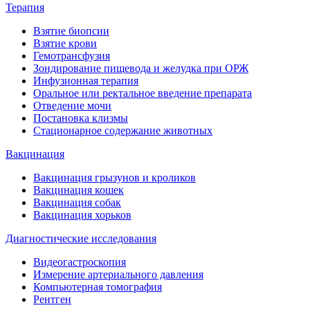
Терапия
Взятие биопсии
Взятие крови
Гемотрансфузия
Зондирование пищевода и желудка при ОРЖ
Инфузионная терапия
Оральное или ректальное введение препарата
Отведение мочи
Постановка клизмы
Стационарное содержание животных
Вакцинация
Вакцинация грызунов и кроликов
Вакцинация кошек
Вакцинация собак
Вакцинация хорьков
Диагностические исследования
Видеогастроскопия
Измерение артериального давления
Компьютерная томография
Рентген