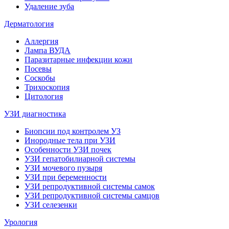
Удаление зуба
Дерматология
Аллергия
Лампа ВУДА
Паразитарные инфекции кожи
Посевы
Соскобы
Трихоскопия
Цитология
УЗИ диагностика
Биопсии под контролем УЗ
Инородные тела при УЗИ
Особенности УЗИ почек
УЗИ гепатобилиарной системы
УЗИ мочевого пузыря
УЗИ при беременности
УЗИ репродуктивной системы самок
УЗИ репродуктивной системы самцов
УЗИ селезенки
Урология