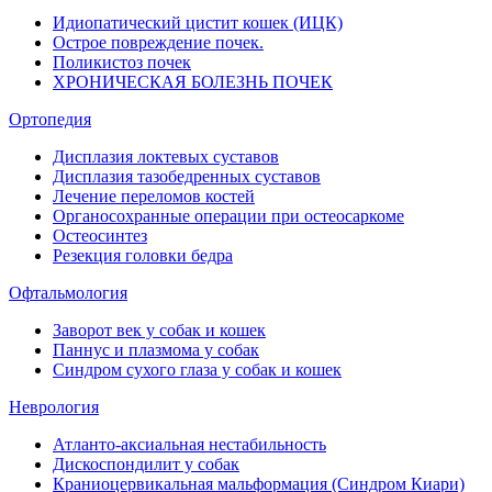
Идиопатический цистит кошек (ИЦК)
Острое повреждение почек.
Поликистоз почек
ХРОНИЧЕСКАЯ БОЛЕЗНЬ ПОЧЕК
Ортопедия
Дисплазия локтевых суставов
Дисплазия тазобедренных суставов
Лечение переломов костей
Органосохранные операции при остеосаркоме
Остеосинтез
Резекция головки бедра
Офтальмология
Заворот век у собак и кошек
Паннус и плазмома у собак
Синдром сухого глаза у собак и кошек
Неврология
Атланто-аксиальная нестабильность
Дискоспондилит у собак
Краниоцервикальная мальформация (Синдром Киари)