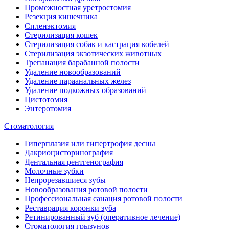
Промежностная уретростомия
Резекция кишечника
Спленэктомия
Стерилизация кошек
Стерилизация собак и кастрация кобелей
Стерилизация экзотических животных
Трепанация барабанной полости
Удаление новообразований
Удаление параанальных желез
Удаление подкожных образований
Цистотомия
Энтеротомия
Стоматология
Гиперплазия или гипертрофия десны
Дакриоцисторинография
Дентальная рентгенография
Молочные зубки
Непрорезавшиеся зубы
Новообразования ротовой полости
Профессиональная санация ротовой полости
Реставрация коронки зуба
Ретинированный зуб (оперативное лечение)
Стоматология грызунов