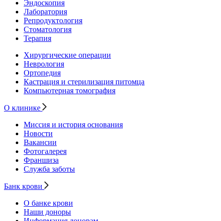
Эндоскопия
Лаборатория
Репродуктология
Стоматология
Терапия
Хирургические операции
Неврология
Ортопедия
Кастрация и стерилизация питомца
Компьютерная томография
О клинике
Миссия и история основания
Новости
Вакансии
Фотогалерея
Франшиза
Служба заботы
Банк крови
О банке крови
Наши доноры
Информация донорам