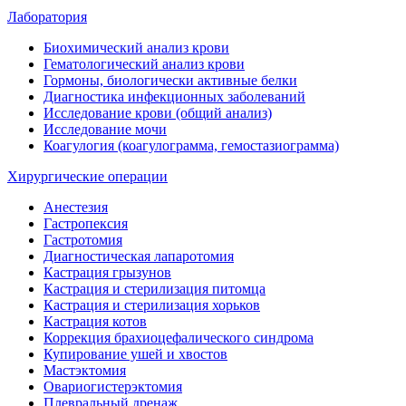
Лаборатория
Биохимический анализ крови
Гематологический анализ крови
Гормоны, биологически активные белки
Диагностика инфекционных заболеваний
Исследование крови (общий анализ)
Исследование мочи
Коагулогия (коагулограмма, гемостазиограмма)
Хирургические операции
Анестезия
Гастропексия
Гастротомия
Диагностическая лапаротомия
Кастрация грызунов
Кастрация и стерилизация питомца
Кастрация и стерилизация хорьков
Кастрация котов
Коррекция брахиоцефалического синдрома
Купирование ушей и хвостов
Мастэктомия
Овариогистерэктомия
Плевральный дренаж