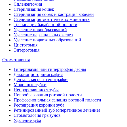
Спленэктомия
Стерилизация кошек
Стерилизация собак и кастрация кобелей
Стерилизация экзотических животных
Трепанация барабанной полости
Удаление новообразований
Удаление параанальных желез
Удаление подкожных образований
Цистотомия
Энтеротомия
Стоматология
Гиперплазия или гипертрофия десны
Дакриоцисторинография
Дентальная рентгенография
Молочные зубки
Непрорезавшиеся зубы
Новообразования ротовой полости
Профессиональная санация ротовой полости
Реставрация коронки зуба
Ретинированный зуб (оперативное лечение)
Стоматология грызунов
Удаление зуба