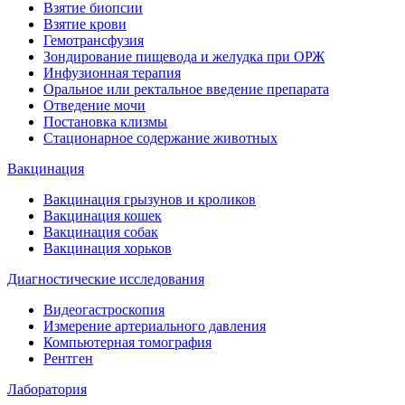
Взятие биопсии
Взятие крови
Гемотрансфузия
Зондирование пищевода и желудка при ОРЖ
Инфузионная терапия
Оральное или ректальное введение препарата
Отведение мочи
Постановка клизмы
Стационарное содержание животных
Вакцинация
Вакцинация грызунов и кроликов
Вакцинация кошек
Вакцинация собак
Вакцинация хорьков
Диагностические исследования
Видеогастроскопия
Измерение артериального давления
Компьютерная томография
Рентген
Лаборатория