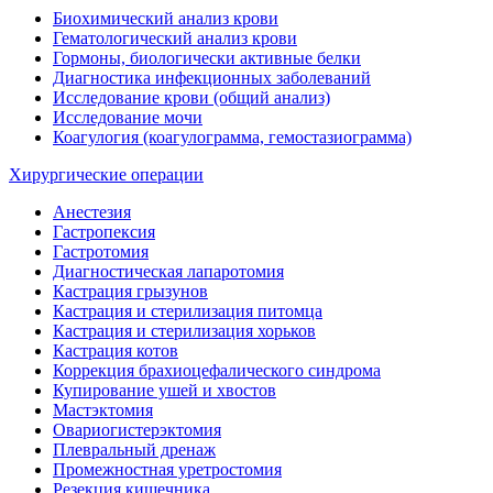
Биохимический анализ крови
Гематологический анализ крови
Гормоны, биологически активные белки
Диагностика инфекционных заболеваний
Исследование крови (общий анализ)
Исследование мочи
Коагулогия (коагулограмма, гемостазиограмма)
Хирургические операции
Анестезия
Гастропексия
Гастротомия
Диагностическая лапаротомия
Кастрация грызунов
Кастрация и стерилизация питомца
Кастрация и стерилизация хорьков
Кастрация котов
Коррекция брахиоцефалического синдрома
Купирование ушей и хвостов
Мастэктомия
Овариогистерэктомия
Плевральный дренаж
Промежностная уретростомия
Резекция кишечника