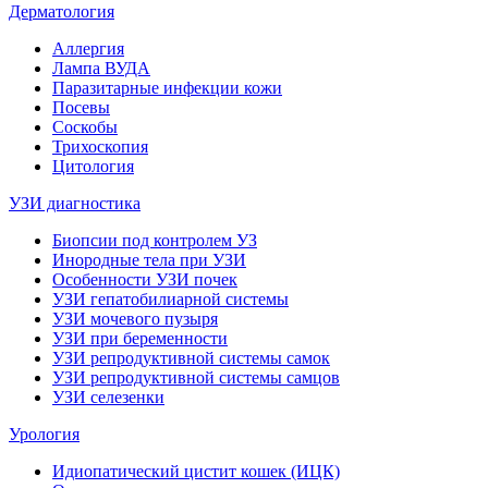
Дерматология
Аллергия
Лампа ВУДА
Паразитарные инфекции кожи
Посевы
Соскобы
Трихоскопия
Цитология
УЗИ диагностика
Биопсии под контролем УЗ
Инородные тела при УЗИ
Особенности УЗИ почек
УЗИ гепатобилиарной системы
УЗИ мочевого пузыря
УЗИ при беременности
УЗИ репродуктивной системы самок
УЗИ репродуктивной системы самцов
УЗИ селезенки
Урология
Идиопатический цистит кошек (ИЦК)