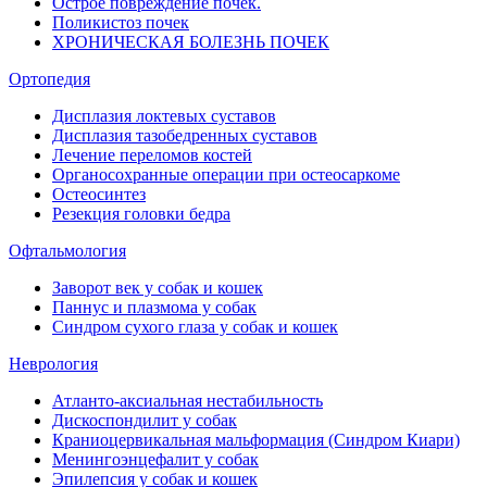
Острое повреждение почек.
Поликистоз почек
ХРОНИЧЕСКАЯ БОЛЕЗНЬ ПОЧЕК
Ортопедия
Дисплазия локтевых суставов
Дисплазия тазобедренных суставов
Лечение переломов костей
Органосохранные операции при остеосаркоме
Остеосинтез
Резекция головки бедра
Офтальмология
Заворот век у собак и кошек
Паннус и плазмома у собак
Синдром сухого глаза у собак и кошек
Неврология
Атланто-аксиальная нестабильность
Дискоспондилит у собак
Краниоцервикальная мальформация (Синдром Киари)
Менингоэнцефалит у собак
Эпилепсия у собак и кошек