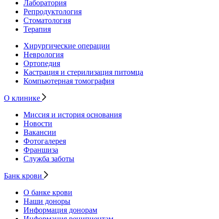
Лаборатория
Репродуктология
Стоматология
Терапия
Хирургические операции
Неврология
Ортопедия
Кастрация и стерилизация питомца
Компьютерная томография
О клинике
Миссия и история основания
Новости
Вакансии
Фотогалерея
Франшиза
Служба заботы
Банк крови
О банке крови
Наши доноры
Информация донорам
Информация реципиентам