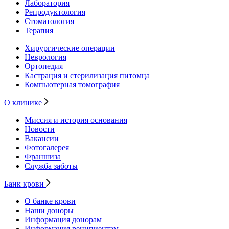
Лаборатория
Репродуктология
Стоматология
Терапия
Хирургические операции
Неврология
Ортопедия
Кастрация и стерилизация питомца
Компьютерная томография
О клинике
Миссия и история основания
Новости
Вакансии
Фотогалерея
Франшиза
Служба заботы
Банк крови
О банке крови
Наши доноры
Информация донорам
Информация реципиентам