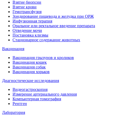
Взятие биопсии
Взятие крови
Гемотрансфузия
Зондирование пищевода и желудка при ОРЖ
Инфузионная терапия
Оральное или ректальное введение препарата
Отведение мочи
Постановка клизмы
Стационарное содержание животных
Вакцинация
Вакцинация грызунов и кроликов
Вакцинация кошек
Вакцинация собак
Вакцинация хорьков
Диагностические исследования
Видеогастроскопия
Измерение артериального давления
Компьютерная томография
Рентген
Лаборатория