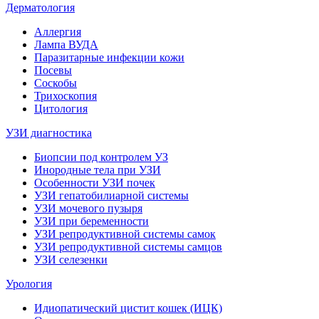
Дерматология
Аллергия
Лампа ВУДА
Паразитарные инфекции кожи
Посевы
Соскобы
Трихоскопия
Цитология
УЗИ диагностика
Биопсии под контролем УЗ
Инородные тела при УЗИ
Особенности УЗИ почек
УЗИ гепатобилиарной системы
УЗИ мочевого пузыря
УЗИ при беременности
УЗИ репродуктивной системы самок
УЗИ репродуктивной системы самцов
УЗИ селезенки
Урология
Идиопатический цистит кошек (ИЦК)