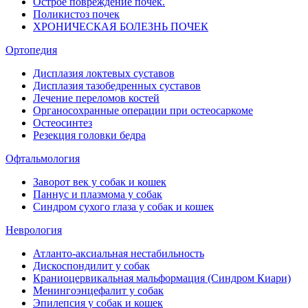
Острое повреждение почек.
Поликистоз почек
ХРОНИЧЕСКАЯ БОЛЕЗНЬ ПОЧЕК
Ортопедия
Дисплазия локтевых суставов
Дисплазия тазобедренных суставов
Лечение переломов костей
Органосохранные операции при остеосаркоме
Остеосинтез
Резекция головки бедра
Офтальмология
Заворот век у собак и кошек
Паннус и плазмома у собак
Синдром сухого глаза у собак и кошек
Неврология
Атланто-аксиальная нестабильность
Дискоспондилит у собак
Краниоцервикальная мальформация (Синдром Киари)
Менингоэнцефалит у собак
Эпилепсия у собак и кошек