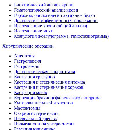
Биохимический анализ крови
Гематологический анализ крови
Гормоны, биологически активные белки
Диагностика инфекционных заболеваний
Исследование крови (общий анализ)
Исследование мочи
Коагулогия (коагулограмма, гемостазиограмма)
Хирургические операции
Анестезия
Гастропексия
Гастротомия
Диагностическая лапаротомия
Кастрация грызунов
Кастрация и стерилизация питомца
Кастрация и стерилизация хорьков
Кастрация котов
Коррекция брахиоцефалического синдрома
Купирование ушей и хвостов
Мастэктомия
Овариогистерэктомия
Плевральный дренаж
Промежностная уретростомия
Резекция кишечника