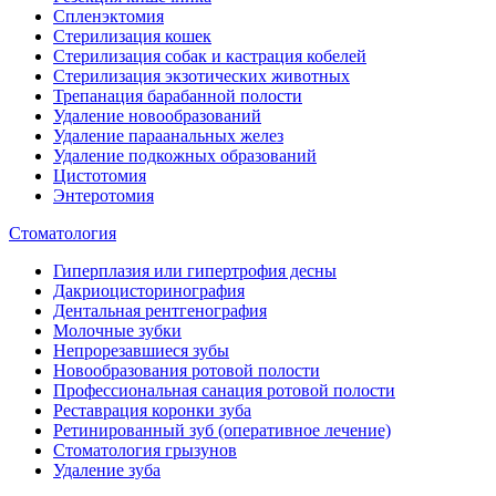
Спленэктомия
Стерилизация кошек
Стерилизация собак и кастрация кобелей
Стерилизация экзотических животных
Трепанация барабанной полости
Удаление новообразований
Удаление параанальных желез
Удаление подкожных образований
Цистотомия
Энтеротомия
Стоматология
Гиперплазия или гипертрофия десны
Дакриоцисторинография
Дентальная рентгенография
Молочные зубки
Непрорезавшиеся зубы
Новообразования ротовой полости
Профессиональная санация ротовой полости
Реставрация коронки зуба
Ретинированный зуб (оперативное лечение)
Стоматология грызунов
Удаление зуба