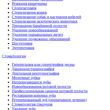
Резекция кишечника
Спленэктомия
Стерилизация кошек
Стерилизация собак и кастрация кобелей
Стерилизация экзотических животных
Трепанация барабанной полости
Удаление новообразований
Удаление параанальных желез
Удаление подкожных образований
Цистотомия
Энтеротомия
Стоматология
Гиперплазия или гипертрофия десны
Дакриоцисторинография
Дентальная рентгенография
Молочные зубки
Непрорезавшиеся зубы
Новообразования ротовой полости
Профессиональная санация ротовой полости
Реставрация коронки зуба
Ретинированный зуб (оперативное лечение)
Стоматология грызунов
Удаление зуба