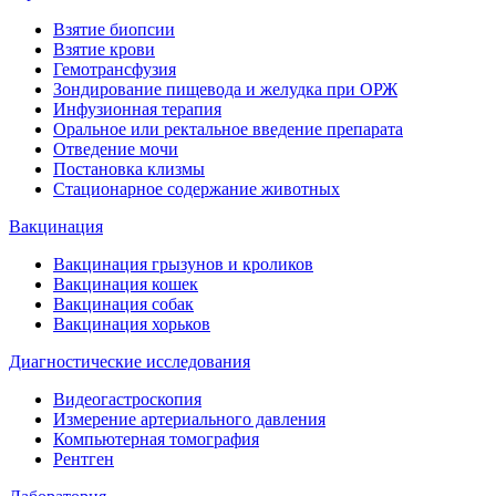
Взятие биопсии
Взятие крови
Гемотрансфузия
Зондирование пищевода и желудка при ОРЖ
Инфузионная терапия
Оральное или ректальное введение препарата
Отведение мочи
Постановка клизмы
Стационарное содержание животных
Вакцинация
Вакцинация грызунов и кроликов
Вакцинация кошек
Вакцинация собак
Вакцинация хорьков
Диагностические исследования
Видеогастроскопия
Измерение артериального давления
Компьютерная томография
Рентген