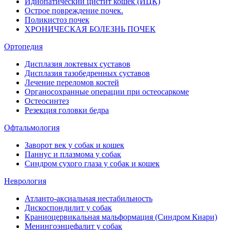
Идиопатический цистит кошек (ИЦК)
Острое повреждение почек.
Поликистоз почек
ХРОНИЧЕСКАЯ БОЛЕЗНЬ ПОЧЕК
Ортопедия
Дисплазия локтевых суставов
Дисплазия тазобедренных суставов
Лечение переломов костей
Органосохранные операции при остеосаркоме
Остеосинтез
Резекция головки бедра
Офтальмология
Заворот век у собак и кошек
Паннус и плазмома у собак
Синдром сухого глаза у собак и кошек
Неврология
Атланто-аксиальная нестабильность
Дискоспондилит у собак
Краниоцервикальная мальформация (Синдром Киари)
Менингоэнцефалит у собак