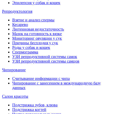
Эпилепсия у собак и кошек
Репродуктология
Взятие и анализ спермы
Кесарево
Лютеиновая недостаточность
Мазок на готовность к вязке
Мониторинг овуляции у сук
Причины бесплодия у сук
Роды у собак и кошек
Спермограмма
УЗИ репродуктивной системы самок
УЗИ репродуктивной системы самцов
Чипирование
Считывание информации с чипа
Чипирование с занесением в международную базу
данных
Салон красоты
Подстрижка зубов, клюва
Подстрижка когтей