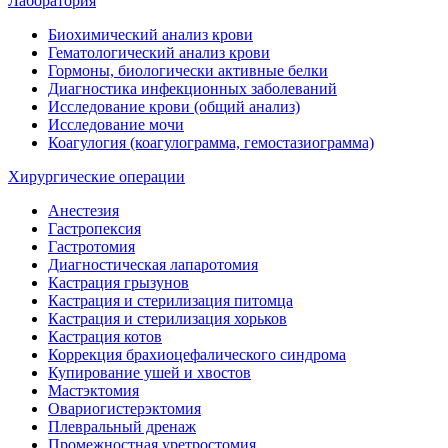
Лаборатория
Биохимический анализ крови
Гематологический анализ крови
Гормоны, биологически активные белки
Диагностика инфекционных заболеваний
Исследование крови (общий анализ)
Исследование мочи
Коагулогия (коагулограмма, гемостазиограмма)
Хирургические операции
Анестезия
Гастропексия
Гастротомия
Диагностическая лапаротомия
Кастрация грызунов
Кастрация и стерилизация питомца
Кастрация и стерилизация хорьков
Кастрация котов
Коррекция брахиоцефалического синдрома
Купирование ушей и хвостов
Мастэктомия
Овариогистерэктомия
Плевральный дренаж
Промежностная уретростомия