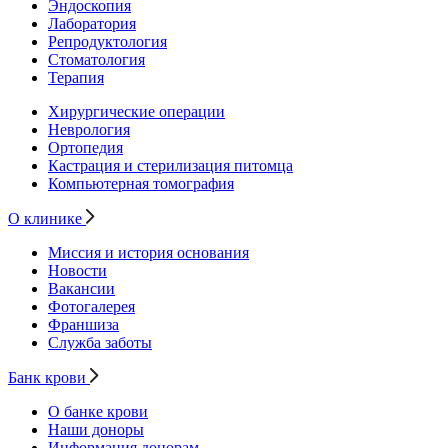
Эндоскопия
Лаборатория
Репродуктология
Стоматология
Терапия
Хирургические операции
Неврология
Ортопедия
Кастрация и стерилизация питомца
Компьютерная томография
О клинике
Миссия и история основания
Новости
Вакансии
Фотогалерея
Франшиза
Служба заботы
Банк крови
О банке крови
Наши доноры
Информация донорам