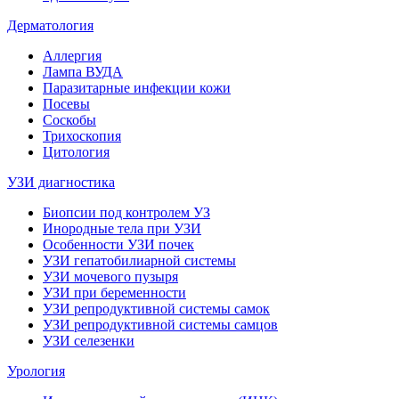
Дерматология
Аллергия
Лампа ВУДА
Паразитарные инфекции кожи
Посевы
Соскобы
Трихоскопия
Цитология
УЗИ диагностика
Биопсии под контролем УЗ
Инородные тела при УЗИ
Особенности УЗИ почек
УЗИ гепатобилиарной системы
УЗИ мочевого пузыря
УЗИ при беременности
УЗИ репродуктивной системы самок
УЗИ репродуктивной системы самцов
УЗИ селезенки
Урология