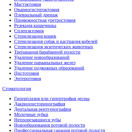
Мастэктомия
Овариогистерэктомия
Плевральный дренаж
Промежностная уретростомия
Резекция кишечника
Спленэктомия
Стерилизация кошек
Стерилизация собак и кастрация кобелей
Стерилизация экзотических животных
Трепанация барабанной полости
Удаление новообразований
Удаление параанальных желез
Удаление подкожных образований
Цистотомия
Энтеротомия
Стоматология
Гиперплазия или гипертрофия десны
Дакриоцисторинография
Дентальная рентгенография
Молочные зубки
Непрорезавшиеся зубы
Новообразования ротовой полости
Профессиональная санация ротовой полости