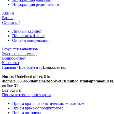
Информация реципиентам
Акции
Врачи
Сервисы
Личный кабинет
Пополнить баланс
Онлайн-консультация
Результаты анализов
Экстренная помощь
Вопрос-ответ
Контакты
Главная /
Все услуги /
Плевроцентез
Notice
: Undefined offset: 0 in
/home/a0305465/domains/zdorovet.ru/public_html/app/modules
on line
31
Все услуги
Прием ветеринарного врача
Прием врача по экзотическим животным
Прием врача-репродуктолога
Прием ортопеда