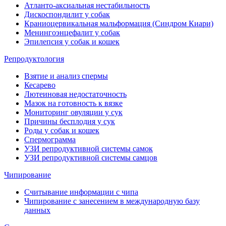
Атланто-аксиальная нестабильность
Дискоспондилит у собак
Краниоцервикальная мальформация (Синдром Киари)
Менингоэнцефалит у собак
Эпилепсия у собак и кошек
Репродуктология
Взятие и анализ спермы
Кесарево
Лютеиновая недостаточность
Мазок на готовность к вязке
Мониторинг овуляции у сук
Причины бесплодия у сук
Роды у собак и кошек
Спермограмма
УЗИ репродуктивной системы самок
УЗИ репродуктивной системы самцов
Чипирование
Считывание информации с чипа
Чипирование с занесением в международную базу
данных