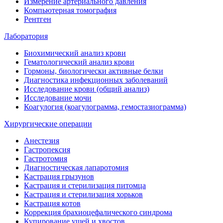
Измерение артериального давления
Компьютерная томография
Рентген
Лаборатория
Биохимический анализ крови
Гематологический анализ крови
Гормоны, биологически активные белки
Диагностика инфекционных заболеваний
Исследование крови (общий анализ)
Исследование мочи
Коагулогия (коагулограмма, гемостазиограмма)
Хирургические операции
Анестезия
Гастропексия
Гастротомия
Диагностическая лапаротомия
Кастрация грызунов
Кастрация и стерилизация питомца
Кастрация и стерилизация хорьков
Кастрация котов
Коррекция брахиоцефалического синдрома
Купирование ушей и хвостов