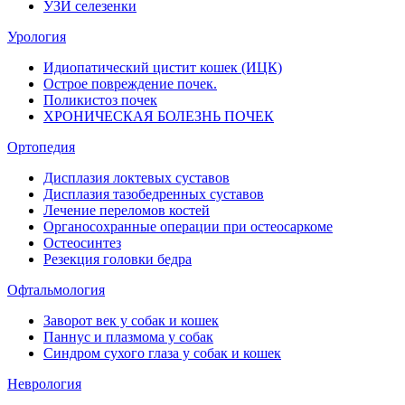
УЗИ селезенки
Урология
Идиопатический цистит кошек (ИЦК)
Острое повреждение почек.
Поликистоз почек
ХРОНИЧЕСКАЯ БОЛЕЗНЬ ПОЧЕК
Ортопедия
Дисплазия локтевых суставов
Дисплазия тазобедренных суставов
Лечение переломов костей
Органосохранные операции при остеосаркоме
Остеосинтез
Резекция головки бедра
Офтальмология
Заворот век у собак и кошек
Паннус и плазмома у собак
Синдром сухого глаза у собак и кошек
Неврология