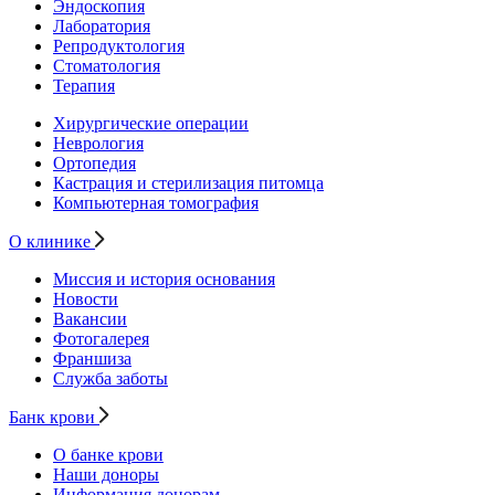
Эндоскопия
Лаборатория
Репродуктология
Стоматология
Терапия
Хирургические операции
Неврология
Ортопедия
Кастрация и стерилизация питомца
Компьютерная томография
О клинике
Миссия и история основания
Новости
Вакансии
Фотогалерея
Франшиза
Служба заботы
Банк крови
О банке крови
Наши доноры
Информация донорам